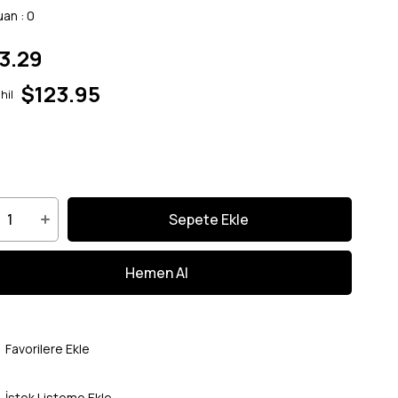
uan
:
0
3.29
$123.95
hil
Favorilere Ekle
İstek Listeme Ekle