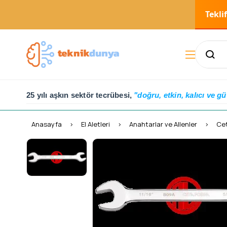
Tekli
25 yılı aşkın sektör tecrübesi,
"doğru, etkin, kalıcı ve gü
Anasayfa
El Aletleri
Anahtarlar ve Allenler
Cet