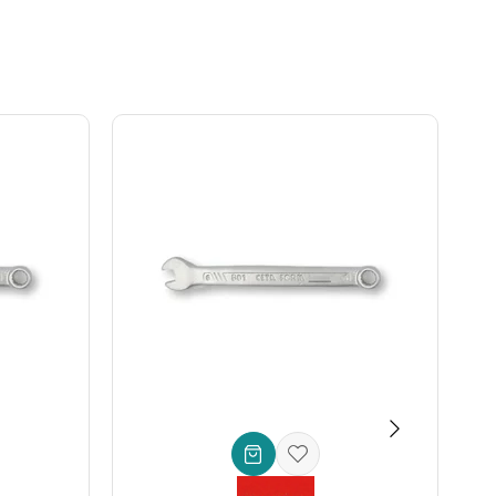
. Bu akıllı tasarım, işlerinizi daha hızlı ve verimli bir
siniz.
aya, bükülmeye ve paslanmaya karşı direncini artırır. Ayrıca,
mı sayesinde uzun süreli kullanımlarda bile el
lde saklamanıza ve kolayca taşımanıza olanak tanır. Her bir
er, sahada çalışan teknisyenler veya atölyeler için mükemmel
SAE bağlantı elemanları kullanan makinelerin bakımı için
ntajcılar:
Özel bağlantı elemanları gerektiren durumlarda
ar Takımı - SAE (Bez Çantalı) ile Ceta Form, sizlere sadece bir
ormansa sahip sete yatırım yapın ve profesyonel işlerinizde