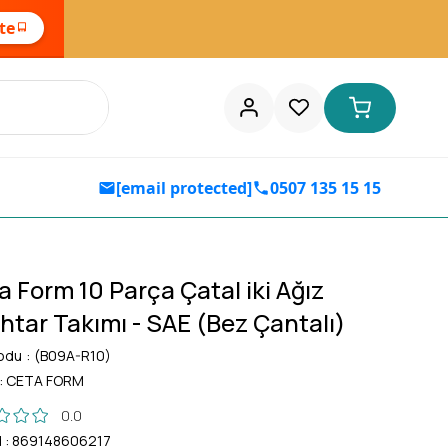
ste
[email protected]
0507 135 15 15
a Form 10 Parça Çatal iki Ağız
htar Takımı - SAE (Bez Çantalı)
odu
(B09A-R10)
:
CETA FORM
0.0
d
:
869148606217