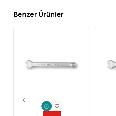
Çatal İki Ağız Tasarımı: Daha Fazla Pratiklik
Her bir anahtarın iki ucunda farklı ölçülerde ağız bulunması, seti
şekilde yapmanıza olanak tanır. Bir taraftaki anahtarın işe ya
Benzer Ürünler
Yüksek Kaliteli Malzeme ve Ergonomi
Ceta Form anahtarları, yüksek dayanıklılık sağlayan
krom van
anahtarların yüzeyi, daha iyi bir tutuş sağlayan ve korozyon
yorgunluğunu minimuma indirir.
Bez Çantalı Taşıma Kolaylığı
Setin en büyük avantajlarından biri de özel olarak tasarlanmı
anahtarın kendine ait yuvası sayesinde, aradığınız ölçüyü anın
bir çözümdür.
Kimler İçin İdeal?
*
Otomotiv Tamircileri ve Mekanikerler:
Amerikan araçları
ideal. *
DIY Meraklıları:
Evdeki tamiratlar veya hobi projeleri i
güvenilir bir çözüm.
Ceta Form Güvencesiyle Yüksek Performa
Ceta Form, yıllardır el aletleri sektöründe kalitesi ve yenilikç
alet takımı değil, aynı zamanda işlerinizi daha kolay, hızlı 
farkı hissedin!