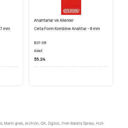
Anahtarlar ve Allenler
An
 7 mm
Ceta Form Kombine Anahtar - 8 mm
C
B01-08
B
Adet
A
$5.24
$
es
,
Marin gres
,
Arctron
,
QX
,
Zigzoc
,
Fren Balata Spreyi
,
Hızlı