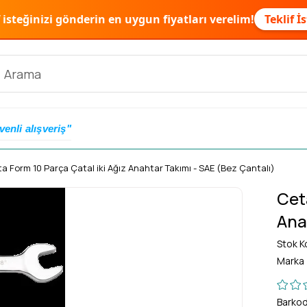
f isteğinizi gönderin en uygun fiyatları verelim!
Teklif İ
venli alışveriş"
a Form 10 Parça Çatal iki Ağız Anahtar Takımı - SAE (Bez Çantalı)
Cet
Ana
Stok K
Marka
Barko