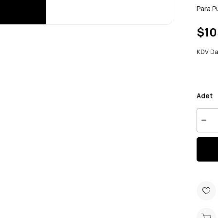
Para P
$10
KDV Da
Adet