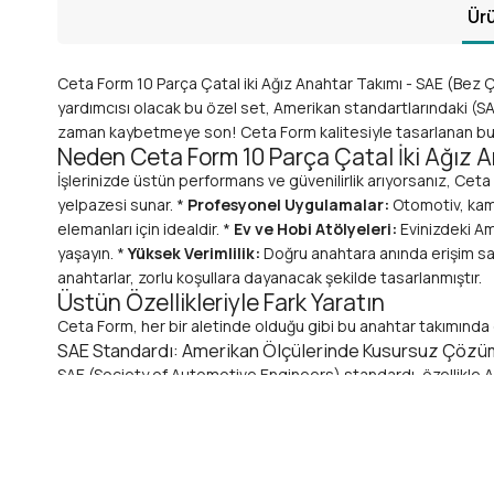
Ürü
Ceta Form 10 Parça Çatal iki Ağız Anahtar Takımı - SAE (Bez Ça
yardımcısı olacak bu özel set, Amerikan standartlarındaki (SA
zaman kaybetmeye son! Ceta Form kalitesiyle tasarlanan bu tak
Neden Ceta Form 10 Parça Çatal İki Ağız 
İşlerinizde üstün performans ve güvenilirlik arıyorsanız, Ceta
yelpazesi sunar. *
Profesyonel Uygulamalar:
Otomotiv, kamy
elemanları için idealdir. *
Ev ve Hobi Atölyeleri:
Evinizdeki Am
yaşayın. *
Yüksek Verimlilik:
Doğru anahtara anında erişim sağl
anahtarlar, zorlu koşullara dayanacak şekilde tasarlanmıştır.
Üstün Özellikleriyle Fark Yaratın
Ceta Form, her bir aletinde olduğu gibi bu anahtar takımında d
SAE Standardı: Amerikan Ölçülerinde Kusursuz Çözü
SAE (Society of Automotive Engineers) standardı, özellikle Ame
SAE ölçülerinde
üretilmiştir, bu da size doğru ve sıkı bir tu
10 Parçalık Kapsamlı Set: Her İşe Uygun Çözüm
Bu set, en sık kullanılan 10 farklı boyutta
çatal iki ağız anah
ihtiyacınıza cevap verebilirsiniz. Her zaman doğru ölçüye sahi