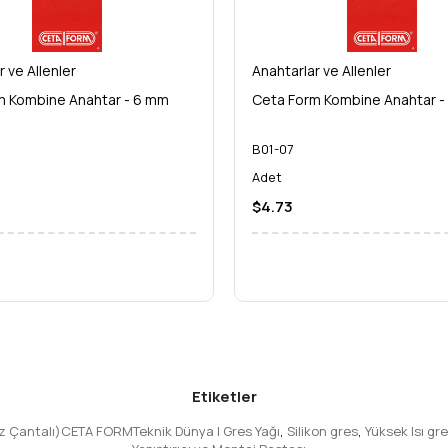
r ve Allenler
Anahtarlar ve Allenler
m Kombine Anahtar - 6 mm
Ceta Form Kombine Anahtar -
B01-07
Adet
$4.73
Etiketler
Bez Çantalı)CETA FORMTeknik Dünya | Gres Yağı
,
Silikon gres
,
Yüksek Isı gr