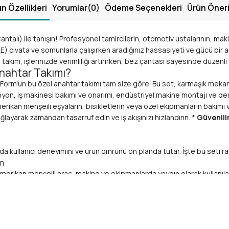
n Özellikleri
Yorumlar
(0)
Ödeme Seçenekleri
Ürün Öneri
ntalı) ile tanışın! Profesyonel tamircilerin, otomotiv ustalarının, maki
E) cıvata ve somunlarla çalışırken aradığınız hassasiyeti ve gücü bir
ım, işlerinizde verimliliği artırırken, bez çantası sayesinde düzenli v
Anahtar Takımı?
 Form'un bu özel anahtar takımı tam size göre. Bu set, karmaşık mekani
on, iş makinesi bakımı ve onarımı, endüstriyel makine montajı ve dem
erikan menşeili eşyaların, bisikletlerin veya özel ekipmanların bakım
ayarak zamandan tasarruf edin ve iş akışınızı hızlandırın. *
Güvenilir
a kullanıcı deneyimini ve ürün ömrünü ön planda tutar. İşte bu seti rak
m
rikan menşeili araç, makine ve ekipmanlarda yaygın olarak kullanılan i
tuş sağlayarak cıvata ve somunlara zarar verme riskini minimuma indiri
tar
içerir. Bu geniş yelpaze sayesinde, küçük tamirat işlerinden daha b
p olmanın rahatlığını yaşayın.