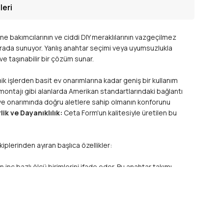
leri
ne bakımcılarının ve ciddi DIY meraklılarının vazgeçilmez
 arada sunuyor. Yanlış anahtar seçimi veya uyumsuzlukla
e taşınabilir bir çözüm sunar.
k işlerden basit ev onarımlarına kadar geniş bir kullanım
ontajı gibi alanlarda Amerikan standartlarındaki bağlantı
ı ve onarımında doğru aletlere sahip olmanın konforunu
lik ve Dayanıklılık:
Ceta Form'un kalitesiyle üretilen bu
iplerinden ayıran başlıca özellikler:
nç bazlı ölçü birimlerini ifade eder. Bu anahtar takımı,
r. Artık uyumsuz anahtarlarla uğraşmak yok!
üyük ve zorlu mekanik projelere kadar birçok farklı