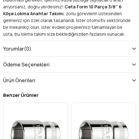
arıyorsanız, doğru yerdesiniz!
Ceta Form 10 Parça 3/8'' 6
Köşe Lokma Anahtar Takımı
, zorlu görevlerin üstesinden
gelmeniz için özel olarak tasarlandı. İster otomotiv sektöründe
bir mekanikçi olun, ister evdeki projelerinizi tamamlayan bir
usta, bu lokma takımı size beklediğinizden fazlasını sunacak.
Ceta Form'un mühendislik uzmanlığıyla üretilen bu set,
dayanıklılık, hassasiyet ve kullanım kolaylığını bir araya getirerek
Yorumlar
(0)
iş verimliliğinizi artırmayı hedefler.
Neden Ceta Form 3/8'' 6 Köşe Lokma Takımı
Ödeme Seçenekleri
Tercih Etmelisiniz?
Piyasada birçok lokma takımı bulunurken,
Ceta Form
kalitesi
Ürün Önerileri
ve üstün performansıyla öne çıkar. Bu özel set, cıvatalarınızın
ve somunlarınızın köşelerini deforme etmeden, tam kavrama
Benzer Ürünler
sağlayarak sıkma ve gevşetme işlemlerini güvenle yapmanızı
sağlar. İşte bu takımın size sunacağı başlıca avantajlar:
Üstün Kavrama ve Güvenlik:
6 köşe (hex) tasarımı
sayesinde bağlantı elemanlarının tüm yüzeylerine eşit
basınç uygulayarak kaymayı ve köşelerin bozulmasını
engeller. Bu, hem bağlantı elemanlarınızın ömrünü uzatır
hem de iş güvenliğinizi artırır.