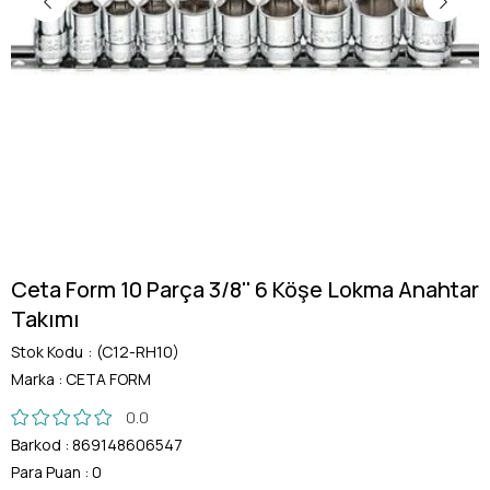
Ceta Form 10 Parça 3/8'' 6 Köşe Lokma Anahtar
Takımı
Stok Kodu
(C12-RH10)
Marka
:
CETA FORM
0.0
Barkod
:
869148606547
Para Puan
:
0