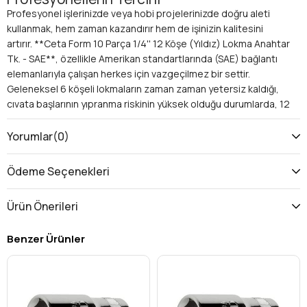
Profesyonel işlerinizde veya hobi projelerinizde doğru aleti
kullanmak, hem zaman kazandırır hem de işinizin kalitesini
artırır. **Ceta Form 10 Parça 1/4'' 12 Köşe (Yıldız) Lokma Anahtar
Tk. - SAE**, özellikle Amerikan standartlarında (SAE) bağlantı
elemanlarıyla çalışan herkes için vazgeçilmez bir settir.
Geleneksel 6 köşeli lokmaların zaman zaman yetersiz kaldığı,
cıvata başlarının yıpranma riskinin yüksek olduğu durumlarda, 12
köşeli (yıldız) yapısıyla bu lokma takımı, maksimum tutuş ve
üstün güç aktarımı sunar. Artık kayan cıvatalar veya aşınan
Yorumlar
(0)
somun başları yüzünden işleriniz aksamayacak!
Neden Ceta Form 10 Parça 1/4'' 12 Köşe (Yıldız) Lokma
Ödeme Seçenekleri
Anahtar Takımı Vazgeçilmezdir?
Bu özel **lokma anahtar takımı**, hassas ve zorlu montaj-
Ürün Önerileri
demontaj işlemleri için özel olarak tasarlanmıştır. Ceta Form'un
mühendislik kalitesiyle üretilen bu set, işlerinizde fark
Benzer Ürünler
yaratacak avantajlar sunar:
Üstün Tutuş ve Güç:
12 köşeli (yıldız) yapısı sayesinde,
bağlantı elemanına dört bir yandan eşit baskı
uygulayarak kaymayı engeller ve cıvata başı
deformasyon riskini minimuma indirir. Bu, özellikle hassas