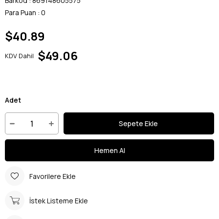
Barkod
:
869148605575
Para Puan
:
0
$40.89
$49.06
KDV Dahil
Adet
Favorilere Ekle
İstek Listeme Ekle