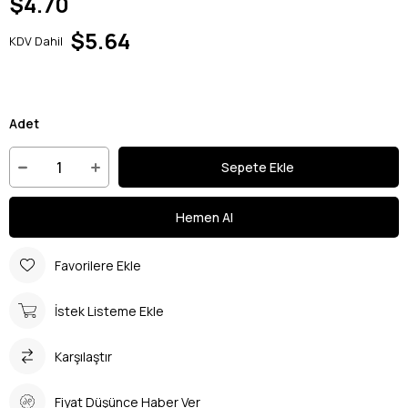
$4.70
$5.64
KDV Dahil
Adet
Favorilere Ekle
İstek Listeme Ekle
Karşılaştır
Fiyat Düşünce Haber Ver