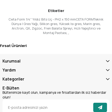
Bağlantı Şekli:
1/4'' Altıgen Şaft (Evrensel uyumluluk)
Uzunluk:
150 mm (Ulaşılması zor alanlar için ideal
Etiketler
uzunluk)
Malzeme:
Yüksek performanslı, özel alaşımlı çelik
Ceta Form 1/4'' Yıldız Bits Uç - PH2 x 150 mmCETA FORMTeknik
(Maksimum dayanıklılık için özel olarak seçilmiş)
Dünya | Gres Yağı
,
Silikon gres
,
Yüksek Isı gres
,
Marin gres
,
Kullanım Alanı:
Profesyonel ve amatör kullanıma uygun;
Arctron
,
QX
,
Zigzoc
,
Fren Balata Spreyi
,
Hızlı Yapıştırıcı ve
Montaj Pastası
,
,
akülü vidalamalar, darbeli matkaplar ve el aletleri ile
uyumlu bir
vidalama ucu
.
Ceta Form 1/4'' Yıldız Bits Uç - PH2 x 150 mm ile işlerinizde
Fırsat Ürünleri
maksimum verimlilik ve dayanıklılığı
bir arada yaşayın. Uzun,
güçlü ve güvenilir bir
PH2 bits
arıyorsanız, bu ürün tam size
göre. Şimdi sipariş verin, takım çantanızın en değerli
Kurumsal
parçalarından birine sahip olun ve farkı hissedin!
Yardım
Kategoriler
E-Bülten
Bültenimize kayıt olun, kampanya ve fırsatlardan ilk siz haberdar
olun!