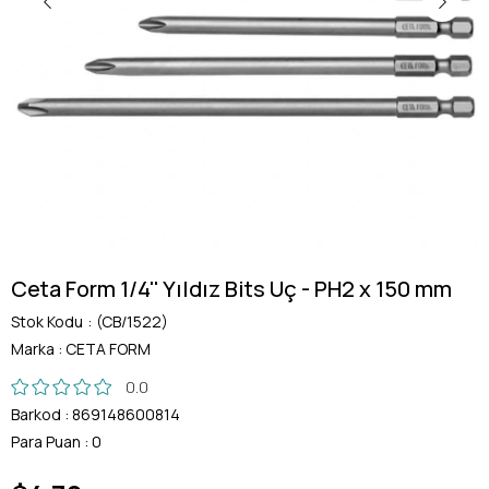
Ceta Form 1/4'' Yıldız Bits Uç - PH2 x 150 mm
Stok Kodu
(CB/1522)
Marka
:
CETA FORM
0.0
Barkod
:
869148600814
Para Puan
:
0