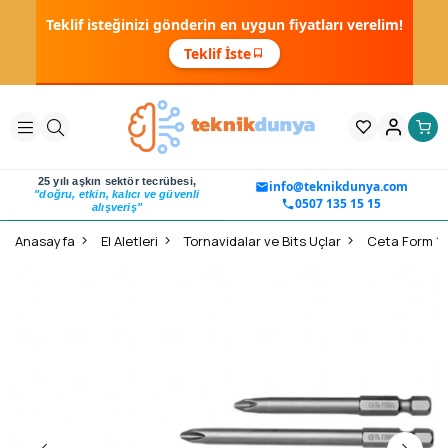
Teklif isteğinizi gönderin en uygun fiyatları verelim!
Teklif İste
25 yılı aşkın sektör tecrübesi,
info@teknikdunya.com
"doğru, etkin, kalıcı ve güvenli
0507 135 15 15
alışveriş"
Anasayfa
El Aletleri
Tornavidalar ve Bits Uçlar
Ceta Form 1/4