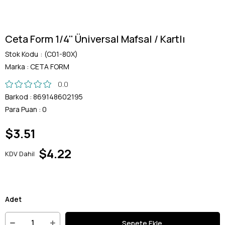
Ceta Form 1/4'' Üniversal Mafsal / Kartlı
Stok Kodu
(C01-80X)
Marka
:
CETA FORM
0.0
Barkod
:
869148602195
Para Puan
:
0
$3.51
$4.22
KDV Dahil
Adet