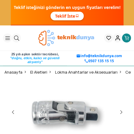
Teklif isteğinizi gönderin en uygun fiyatları verelim!
Teklif İste
25 yılı aşkın sektör tecrübesi,
info@teknikdunya.com
"doğru, etkin, kalıcı ve güvenli
0507 135 15 15
alışveriş"
Anasayfa
El Aletleri
Lokma Anahtarlar ve Aksesuarları
Ceta