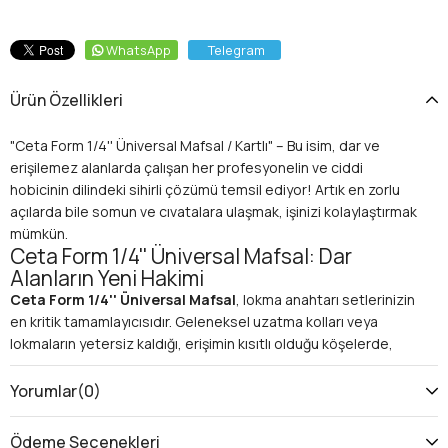
WhatsApp
Telegram
Ürün Özellikleri
"Ceta Form 1/4'' Üniversal Mafsal / Kartlı" – Bu isim, dar ve
erişilemez alanlarda çalışan her profesyonelin ve ciddi
hobicinin dilindeki sihirli çözümü temsil ediyor! Artık en zorlu
açılarda bile somun ve cıvatalara ulaşmak, işinizi kolaylaştırmak
mümkün.
Ceta Form 1/4'' Üniversal Mafsal: Dar
Alanların Yeni Hakimi
Ceta Form 1/4'' Üniversal Mafsal
, lokma anahtarı setlerinizin
en kritik tamamlayıcısıdır. Geleneksel uzatma kolları veya
lokmaların yetersiz kaldığı, erişimin kısıtlı olduğu köşelerde,
eğimli yüzeylerde veya motor bölmesi gibi karmaşık yapıların
içinde çalışırken devrim niteliğinde bir esneklik sunar.
1/4 inç
Yorumlar
(0)
lokma
giriş boyutu sayesinde, hassas ve küçük işler için
idealdir, özellikle elektronik tamirinden motosiklet bakımına
Ödeme Seçenekleri