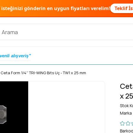
f isteğinizi gönderin en uygun fiyatları verelim!
Teklif İ
venli alışveriş"
Ceta Form 1/4'' TRI-WING Bits Uç - TW1 x 25 mm
Cet
x 2
Stok K
Marka
Barko