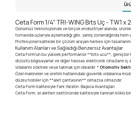
Ürü
Ceta Form 1/4'' TRI-WING Bits Uç - TW1 x 
Günümüz teknolojisinde ve birçok endüstriyel alanda, ürünlerin
tornavida uçlarıyla açılamadığı gibi, yanlış zorlandığında he
Profesyonel kalitede bir çözüm arayan herkes için tasarlanmış
Kullanım Alanları ve Sağladığı Benzersiz Avantajlar
Ceta Form'un bu yüksek performanslı **bits ucu**, geniş bir ku
dizüstü bilgisayarlar ve diğer hassas elektronik cihazların i
vidalarını sökmek veya takmak için idealdir. *
Otomotiv Sekt
Özel makineler ve üretim hatlarındaki güvenlik vidalarına müda
düzey hobiler için **alet çantasının** olmazsa olmazıdır.
Ceta Form Kalitesiyle Fark Yaratın: Başlıca Avantajları
Ceta Form, el aletleri sektöründe kalitesiyle tanınan köklü b
Mükemmel Uyum ve Hassasiyet:
TW1 ölçüsündeki TRI-
Vidalarınızın ve ekipmanınızın ömrünü uzatır.
Üstün Dayanıklılık ve Uzun Ömür:
Yüksek kaliteli **S
Yoğun kullanımlarda dahi performansından ödün vermez, ya