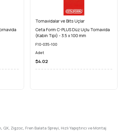
ıklılık sunuyoruz. **Hemen sepetinize ekleyin** ve Ceta
n iş her zaman daha iyi sonuç verir! İşinizde fark yaratmak
Tornavidalar ve Bits Uçlar
To
ornavida
Ceta Form C-PLUS Düz Uçlu Tornavida
C
(Kabin Tipi) - 3.5 x 100 mm
(K
F10-035-100
F1
Adet
A
$4.02
$
n
,
QX
,
Zigzoc
,
Fren Balata Spreyi
,
Hızlı Yapıştırıcı ve Montaj