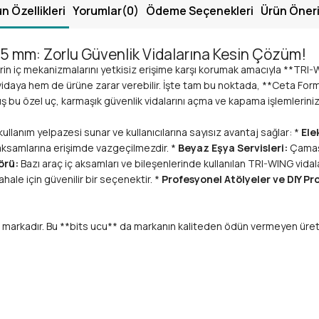
n Özellikleri
Yorumlar
(0)
Ödeme Seçenekleri
Ürün Öneri
25 mm: Zorlu Güvenlik Vidalarına Kesin Çözüm!
 iç mekanizmalarını yetkisiz erişime karşı korumak amacıyla **TRI-WING
m vidaya hem de ürüne zarar verebilir. İşte tam bu noktada, **Ceta For
 bu özel uç, karmaşık güvenlik vidalarını açma ve kapama işlemleriniz
llanım yelpazesi sunar ve kullanıcılarına sayısız avantaj sağlar: *
Ele
ç aksamlarına erişimde vazgeçilmezdir. *
Beyaz Eşya Servisleri:
Çamaşı
örü:
Bazı araç iç aksamları ve bileşenlerinde kullanılan TRI-WING vida
hale için güvenilir bir seçenektir. *
Profesyonel Atölyeler ve DIY Pro
ir markadır. Bu **bits ucu** da markanın kaliteden ödün vermeyen üretim
WING vidalar için özel olarak tasarlanmıştır. Bu sayede vida başının sıy
2 özel alaşımlı çelikten** imal edilmiştir. Bu malzeme, uca olağanüstü 
tırımınızın karşılığını fazlasıyla verir.