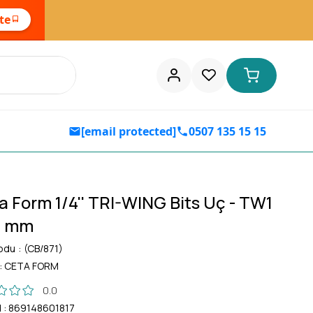
ste
[email protected]
0507 135 15 15
a Form 1/4'' TRI-WING Bits Uç - TW1
5 mm
odu
(CB/871)
:
CETA FORM
0.0
d
:
869148601817