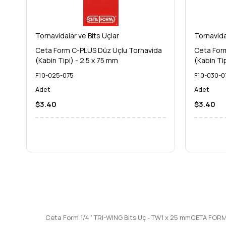
arıyorsanız, **Ceta Form TRI-WING Bits Uç - TW1 x 25 mm** ta
Form kalitesiyle işlerinizi daha **hassas, hızlı ve güvenli** b
için bu profesyonel bits ucunu tercih edin!
Tornavidalar ve Bits Uçlar
Tornavida
Ceta Form C-PLUS Düz Uçlu Tornavida
Ceta For
(Kabin Tipi) - 2.5 x 75 mm
(Kabin Ti
F10-025-075
F10-030-0
Adet
Adet
$3.40
$3.40
Ceta Form 1/4'' TRI-WING Bits Uç - TW1 x 25 mmCETA FORM