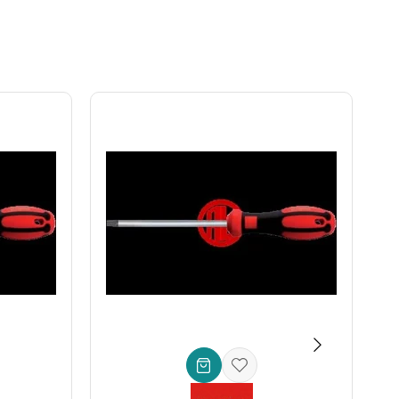
e kullanıcının iş verimliliğini artırır, her seferinde
ktrikli tornavidalar** ve **manuel tornavida sapları** ile
iyetleri ve hasarları önler.
vidaları açmak için **güvenilir ve uzun ömürlü bir çözüm**