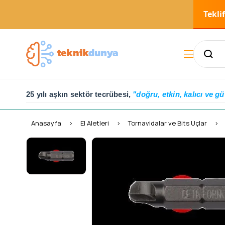
Tekli
25 yılı aşkın sektör tecrübesi,
"doğru, etkin, kalıcı ve gü
Anasayfa
El Aletleri
Tornavidalar ve Bits Uçlar