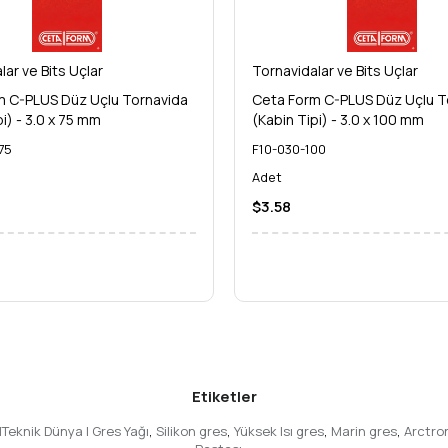
m size göre. Pazarlama söylemleri değil, kanıtlanmış kalite ve dayan
ir şekilde tamamlamanın keyfini çıkarın. Unutmayın, doğru aletle yapıla
lar ve Bits Uçlar
Tornavidalar ve Bits Uçlar
m C-PLUS Düz Uçlu Tornavida
Ceta Form C-PLUS Düz Uçlu T
pi) - 3.0 x 75 mm
(Kabin Tipi) - 3.0 x 100 mm
75
F10-030-100
Adet
$3.58
Etiketler
Teknik Dünya | Gres Yağı
,
Silikon gres
,
Yüksek Isı gres
,
Marin gres
,
Arctro