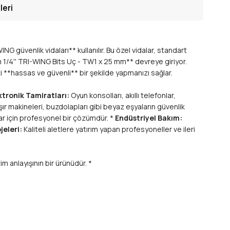
leri
 güvenlik vidaları** kullanılır. Bu özel vidalar, standart
m 1/4'' TRI-WING Bits Uç - TW1 x 25 mm** devreye giriyor.
i **hassas ve güvenli** bir şekilde yapmanızı sağlar.
ktronik Tamiratları:
Oyun konsolları, akıllı telefonlar,
r makineleri, buzdolapları gibi beyaz eşyaların güvenlik
lar için profesyonel bir çözümdür. *
Endüstriyel Bakım:
jeleri:
Kaliteli aletlere yatırım yapan profesyoneller ve ileri
 anlayışının bir ürünüdür. *
rılması riski minimize edilir ve tam güç aktarımı sağlanır.
sertlik, aşınma direnci ve uzun ömürlü kullanım imkanı sunar.