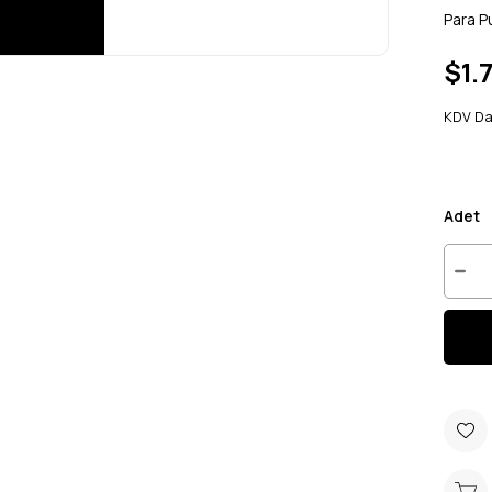
Para P
$1.
KDV Da
Adet