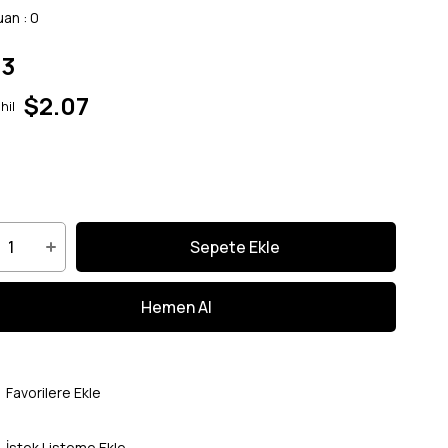
uan
:
0
73
$2.07
hil
Favorilere Ekle
İstek Listeme Ekle