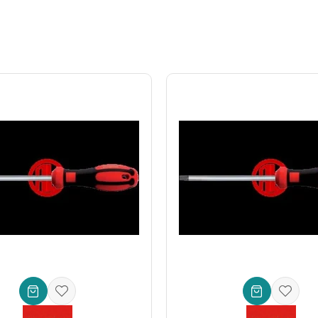
endislik standartlarına göre üretilir. Bu, hem vidanın korunmasını hem d
 sayesinde, tüm **bit tutucular**, **akülü vidalama makineleri**, **ele
zın** olmazsa olmazı yapar.
hem işinizi hızlandırır hem de hatalı uygulamalardan kaynaklanan ek mal
elliklere sahiptir: *
ım)
tuculara uyumlu)
unluğu)
 dayanıklılık ve aşınma direnci)
lite Garantisi)
sek beklentileri karşılar)
a servis ekipmanlarınıza** değer katmak veya sadece evinizdeki özel 