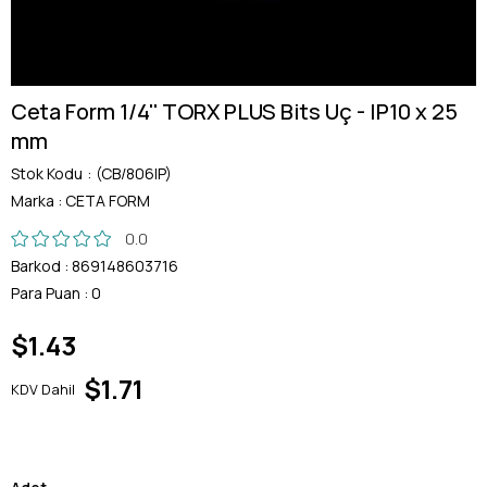
Ceta Form 1/4'' TORX PLUS Bits Uç - IP10 x 25
mm
Stok Kodu
(CB/806IP)
Marka
:
CETA FORM
0.0
Barkod
:
869148603716
Para Puan
:
0
$1.43
$1.71
KDV Dahil