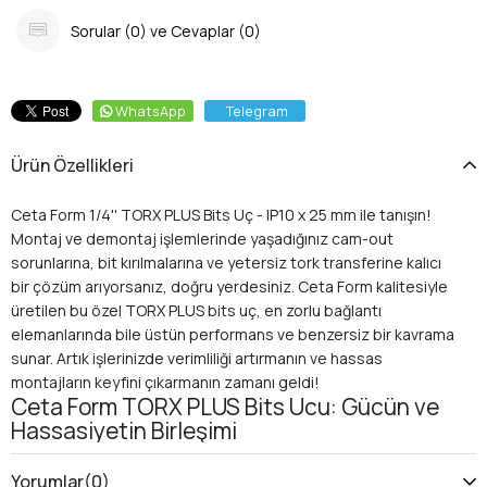
Sorular (0) ve Cevaplar (0)
WhatsApp
Telegram
Ürün Özellikleri
Ceta Form 1/4'' TORX PLUS Bits Uç - IP10 x 25 mm ile tanışın!
Montaj ve demontaj işlemlerinde yaşadığınız cam-out
sorunlarına, bit kırılmalarına ve yetersiz tork transferine kalıcı
bir çözüm arıyorsanız, doğru yerdesiniz. Ceta Form kalitesiyle
üretilen bu özel TORX PLUS bits uç, en zorlu bağlantı
elemanlarında bile üstün performans ve benzersiz bir kavrama
sunar. Artık işlerinizde verimliliği artırmanın ve hassas
montajların keyfini çıkarmanın zamanı geldi!
Ceta Form TORX PLUS Bits Ucu: Gücün ve
Hassasiyetin Birleşimi
Standart TORX profillerinin geliştirilmiş hali olan TORX PLUS,
yuvarlatılmış loblara sahip özel bir tasarıma sahiptir. Bu
Yorumlar
(0)