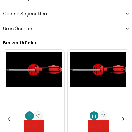
benzersiz geometri, sürücü ile bağlantı elemanı arasında daha
geniş ve paralel bir temas yüzeyi oluşturarak:
Ödeme Seçenekleri
Üstün Tork Transferi:
Torku daha verimli aktarır, cıvata
başlarına zarar verme riskini minimuma indirir. Bu sayede
Ürün Önerileri
bağlantı elemanlarının ömrü uzar.
"Cam-Out" Etkisini Ortadan Kaldırır:
Bits ucunun
Benzer Ürünler
bağlantı elemanından dışarı kaymasını ve yüzeyde çizikler
oluşturmasını engeller. Hem iş güvenliğini hem de
parçaların estetiğini korur.
Daha Uzun Takım ve Bağlantı Elemanı Ömrü:
Daha az
aşınma ve yıpranma sayesinde hem bitlerin hem de
vidaların ömrünü uzatır, değiştirme maliyetlerinden
tasarruf etmenizi sağlar.
Kolay Kullanım:
Hassas ve güvenli oturma, hızlı ve
verimli çalışma imkanı sunar.
Profesyoneller İçin Vazgeçilmez Bir Yardımcı: IP10
Boyutu ve Teknik Detaylar
Ceta Form'un bu 1/4'' bits ucu, özellikle hassas elektronik
cihazlardan otomotiv sektörüne, beyaz eşya üretiminden
makine montajına kadar geniş bir yelpazede kullanılan IP10