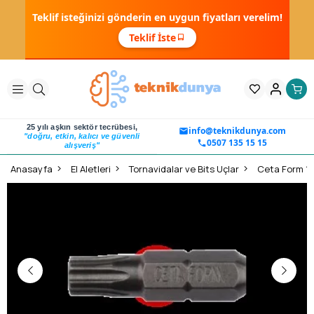
Teklif isteğinizi gönderin en uygun fiyatları verelim!
Teklif İste
25 yılı aşkın sektör tecrübesi,
info@teknikdunya.com
"doğru, etkin, kalıcı ve güvenli
0507 135 15 15
alışveriş"
Anasayfa
El Aletleri
Tornavidalar ve Bits Uçlar
Ceta Form 1/