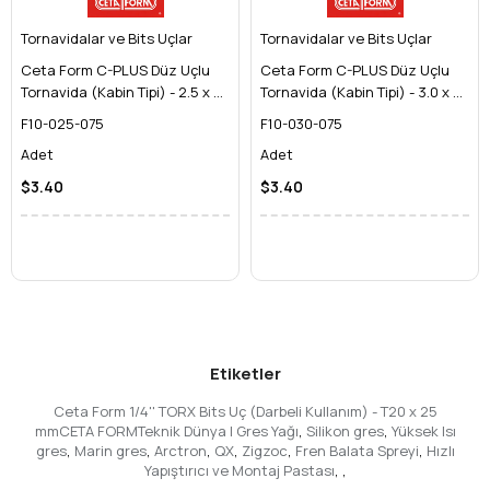
Tornavidalar ve Bits Uçlar
Tornavidalar ve Bits Uçlar
Ceta Form C-PLUS Düz Uçlu
Ceta Form C-PLUS Düz Uçlu
Tornavida (Kabin Tipi) - 2.5 x 75
Tornavida (Kabin Tipi) - 3.0 x 75
mm
mm
F10-025-075
F10-030-075
Adet
Adet
$3.40
$3.40
Etiketler
Ceta Form 1/4'' TORX Bits Uç (Darbeli Kullanım) - T20 x 25
mmCETA FORMTeknik Dünya | Gres Yağı
,
Silikon gres
,
Yüksek Isı
gres
,
Marin gres
,
Arctron
,
QX
,
Zigzoc
,
Fren Balata Spreyi
,
Hızlı
Yapıştırıcı ve Montaj Pastası
,
,