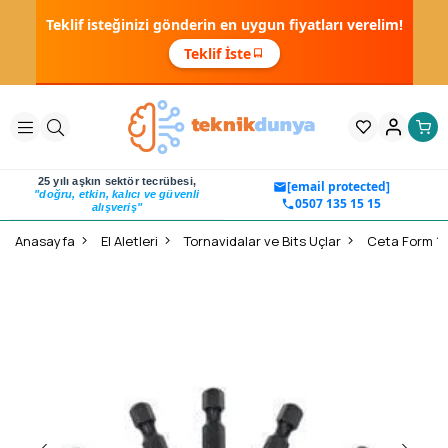
Teklif isteğinizi gönderin en uygun fiyatları verelim!
Teklif İste
25 yılı aşkın sektör tecrübesi,
[email protected]
"doğru, etkin, kalıcı ve güvenli
0507 135 15 15
alışveriş"
Anasayfa
El Aletleri
Tornavidalar ve Bits Uçlar