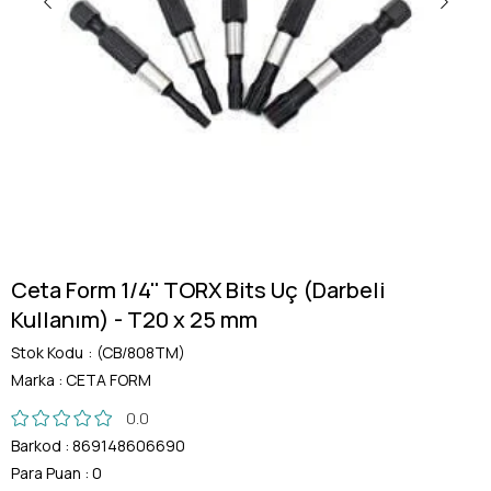
Ceta Form 1/4'' TORX Bits Uç (Darbeli
Kullanım) - T20 x 25 mm
Stok Kodu
(CB/808TM)
Marka
:
CETA FORM
0.0
Barkod
:
869148606690
Para Puan
:
0