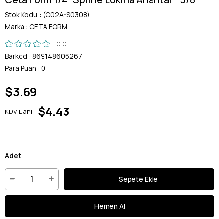
Stok Kodu
(C02A-S0308)
Marka
:
CETA FORM
0.0
Barkod
:
869148606267
Para Puan
:
0
$3.69
$4.43
KDV Dahil
Adet