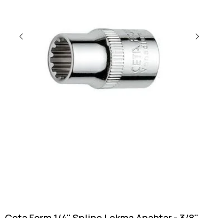
Ceta Form 1/4'' Spline Lokma Anahtar - 3/8''