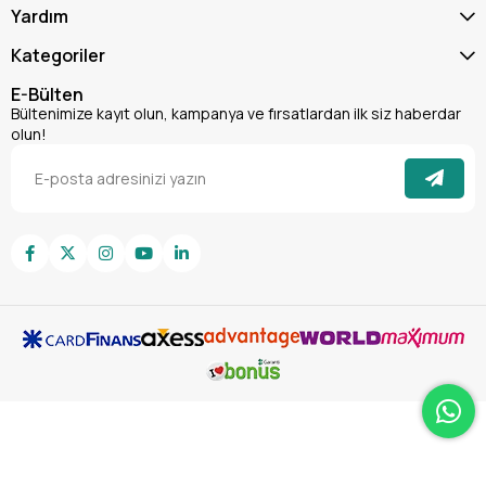
Yardım
tamamlamanıza olanak tanır. Şimdi sipariş verin ve işlerinizde
farkı hissedin!
Kategoriler
E-Bülten
Bültenimize kayıt olun, kampanya ve fırsatlardan ilk siz haberdar
olun!