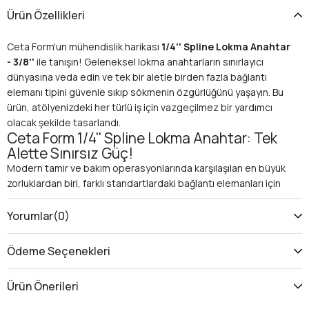
Ürün Özellikleri
Ceta Form'un mühendislik harikası
1/4'' Spline Lokma Anahtar
- 3/8''
ile tanışın! Geleneksel lokma anahtarların sınırlayıcı
dünyasına veda edin ve tek bir aletle birden fazla bağlantı
elemanı tipini güvenle sıkıp sökmenin özgürlüğünü yaşayın. Bu
ürün, atölyenizdeki her türlü iş için vazgeçilmez bir yardımcı
olacak şekilde tasarlandı.
Ceta Form 1/4'' Spline Lokma Anahtar: Tek
Alette Sınırsız Güç!
Modern tamir ve bakım operasyonlarında karşılaşılan en büyük
zorluklardan biri, farklı standartlardaki bağlantı elemanları için
sürekli lokma değiştirmek zorunda kalmaktır. Ceta Form'un
yenilikçi
Spline lokma anahtar
teknolojisi sayesinde bu
Yorumlar
(0)
problem ortadan kalkıyor. 1/4 inç Spline profili,
altıgen (hex)
,
12 köşeli (çokgen)
,
kare
,
Torx
ve tabii ki
Spline
başlı cıvata ve
Ödeme Seçenekleri
somunlarla tam uyum sağlar. Bu üstün özellik, size hem zaman
kazandırır hem de takım çantanızdaki kalabalığı azaltır. 3/8 inç
Ürün Önerileri
tahrik boyutu ise, bu çok yönlü lokmanın daha yüksek tork
gerektiren işlerde bile maksimum güç ve dayanıklılık sunmasını