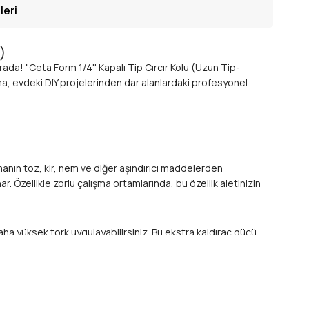
leri
)
da! "Ceta Form 1/4'' Kapalı Tip Cırcır Kolu (Uzun Tip-
ma, evdeki DIY projelerinden dar alanlardaki profesyonel
nın toz, kir, nem ve diğer aşındırıcı maddelerden
. Özellikle zorlu çalışma ortamlarında, bu özellik aletinizin
aha yüksek tork uygulayabilirsiniz. Bu ekstra kaldıraç gücü,
aktan çıkacak.
amalarda dahi sağlam bir tutuş sağlar. Metal sap, yağlı
or için idealdir.