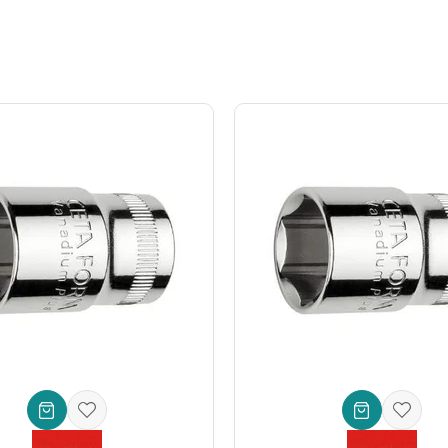
rı ve aksesuarlarıyla tam uyumluluk sağlar. Bu sayede mevcut takımlarını
an Ceta Form cırcır kolu, çok küçük açılarda bile kafa dönüşü sağlar. Bu ö
enize olanak tanır.
Hassas tork kontrolü
gerektiren işler için vazgeçi
kitleye hitap eder:
r alanlarda cırcır anahtarı ihtiyacınızı karşılar.
ında güvenilir bir yardımcıdır.
j ve demontaj işlemleri için idealdir.
montaj işlerinde pratiklik ve hız sunar.
ğu tüm mekanik uygulamalarda üstün performans.
, aynı zamanda iş verimliliğinize yapılmış bir yatırımdır. Üstün Ceta For
nar.
Krom vanadyum çelik
yapısıyla paslanmaya ve aşınmaya karşı dir
erinizi bir üst seviyeye taşıyın!