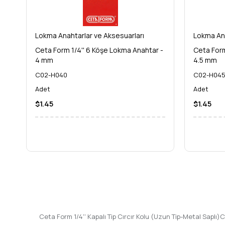
Lokma Anahtarlar ve Aksesuarları
Lokma Ana
Ceta Form 1/4'' 6 Köşe Lokma Anahtar -
Ceta Form
4 mm
4.5 mm
C02-H040
C02-H04
Adet
Adet
$1.45
$1.45
Ceta Form 1/4'' Kapalı Tip Cırcır Kolu (Uzun Tip-Metal Saplı