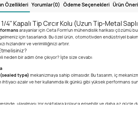
n Özellikleri
Yorumlar
(0)
Ödeme Seçenekleri
Ürün Öneri
/4'' Kapalı Tip Cırcır Kolu (Uzun Tip-Metal Saplı
erformans
arayanlar için Ceta Form'un mühendislik harikası çözümü bura
a gelmeniz için tasarlandı. Bu özel ürün, otomotivden endüstriyel bakı
hızlandırır ve verimliliğinizi artırır.
 Etmelisiniz?
i neden bir adım öne çıkıyor? İşte size cevabı:
ma
 (sealed type)
mekanizmaya sahip olmasıdır. Bu tasarım, iç mekanizma
ihtiyacı azalır ve her kullanımda ilk günkü gibi yüksek performans sunar
esinde, ulaşılması zor noktalara kolayca erişebilir ve daha az güçle d
etmenize olanak tanır. Artık dar ve derin alanlar sizin için sorun olm
 sadece üstün dayanıklılık sunmakla kalmaz, aynı zamanda zorlu uygul
ısıyla ergonomik bir deneyim sunar. Profesyonel his ve uzun süreli konf