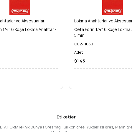
htarlar ve Aksesuarları
Lokma Anahtarlar ve Aksesuar
 1/4'' 6 Köşe Lokma Anahtar -
Ceta Form 1/4'' 6 Köşe Lokma 
5 mm
5
C02-H050
Adet
$1.45
Etiketler
)CETA FORMTeknik Dünya | Gres Yağı
,
Silikon gres
,
Yüksek Isı gres
,
Marin gr