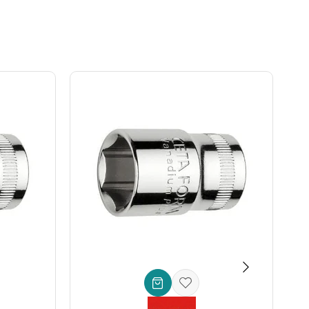
zı kolayca entegre edebilir, işlevselliği artırabilir ve
zellik, özellikle dar ve kısıtlı alanlarda çalışırken
lmezdir.
m kalitesiyle üretilen bu
profesyonel cırcır kolu
, her
ençlidir, uzun yıllar sorunsuz bir kullanım vaat eder. Hemen