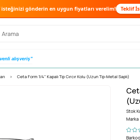
f isteğinizi gönderin en uygun fiyatları verelim!
Teklif İ
venli alışveriş"
arı
Ceta Form 1/4'' Kapalı Tip Cırcır Kolu (Uzun Tip-Metal Saplı)
Ceta
(Uz
Stok K
Marka
Barko