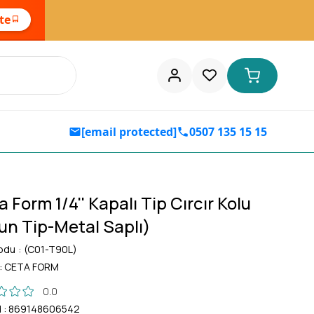
ste
[email protected]
0507 135 15 15
 Form 1/4'' Kapalı Tip Cırcır Kolu
un Tip-Metal Saplı)
odu
(C01-T90L)
:
CETA FORM
0.0
d
:
869148606542