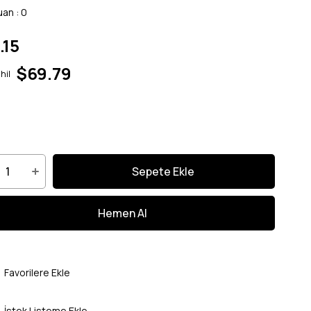
uan
:
0
.15
$69.79
hil
Favorilere Ekle
İstek Listeme Ekle