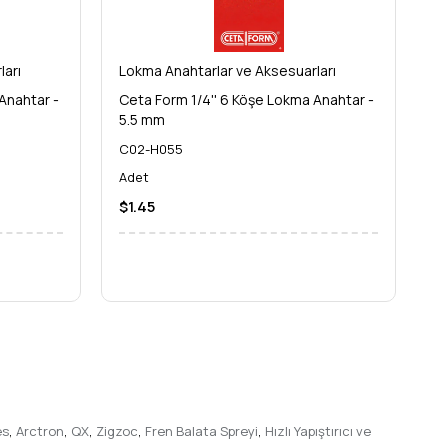
ları
Lokma Anahtarlar ve Aksesuarları
Lo
Anahtar -
Ceta Form 1/4'' 6 Köşe Lokma Anahtar -
Ce
5.5 mm
6
C02-H055
C
Adet
A
$1.45
$
es
,
Arctron
,
QX
,
Zigzoc
,
Fren Balata Spreyi
,
Hızlı Yapıştırıcı ve