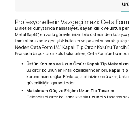
Ürü
Profesyonellerin Vazgeçilmezi: Ceta Form 1
El aletleri dünyasında
hassasiyet, dayanıklılık ve üstün p
Metal Saplı)", en zorlu görevlerinizin bile üstesinden kolayc
tamiratlara kadar geniş bir kullanım yelpazesi sunarak iş akışınızı 
Neden Ceta Form 1/4'' Kapalı Tip Cırcır Kolu'nu Tercih
Piyasada birçok cırcır kolu bulunurken, Ceta Form'un bu model
Üstün Koruma ve Uzun Ömür: Kapalı Tip Mekaniz
Bu cırcır kolunun en kritik özelliklerinden biri,
kapalı tip
korunmasını sağlar. Böylece, aletinizin ömrü uzar, bakım 
güvenilirliğini garanti eder.
Maksimum Güç ve Erişim: Uzun Tip Tasarım
Geleneksel cırcır kollarına kıyasla
uzun tip
tasarımı say
sıkışmış veya paslanmış civataları bile zahmetsizce gevş
Dayanıklılık ve Ergonomi: Metal Saplı Yapı
Krom Vanadyum çelikten imal edilen
metal saplı
gövde,
veya kirli ellerde bile kaymayı minimize eden dokulu yap