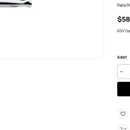
Para P
$58
KDV Da
Adet