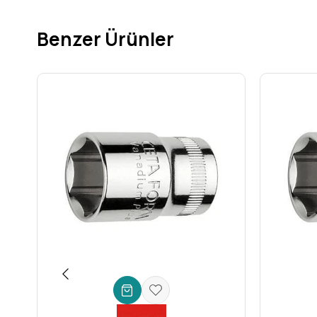
Geniş Uyumluluk: 1/4'' Kare Sürücü
1/4 inç kare sürücü
, piyasadaki standart lokma takımla
Benzer Ürünler
projelerinizde esnek bir çözüm elde edersiniz.
Hassas ve Hızlı Çalışma: İnce Dişli Mekanizma
Genellikle 72 diş gibi ince dişli bir mekanizmaya sahip ol
civataları daha hızlı ve verimli bir şekilde sıkıp gevşetm
Kullanım Alanları ve Avantajları
Bu özel
Ceta Form el aleti
, geniş bir profesyonel ve amatör 
Otomotiv Tamiri:
Araç motoru, şasi veya iç mekandaki da
Endüstriyel Bakım:
Makine montajı, demontajı ve bakım
Elektronik Montaj:
Daha büyük cihazların hassas monta
Mobilya Montajı ve Ev DIY Projeleri:
Evdeki tamirat ve 
Hassas Mekanik İşler:
Torkun ve erişimin kritik oldu
Ceta Form 1/4'' Kapalı Tip Cırcır Kolu, sadece bir el aleti değil
kullanımda güvenliği, dayanıklılığı ve performansı bir arada su
şimdi bu eşsiz
mekanik el aletini
sepetinize ekleyin ve projel