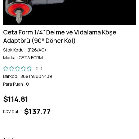
Ceta Form 1/4'' Delme ve Vidalama Köşe
Adaptörü (90° Döner Kol)
Stok Kodu
(F26/AG)
Marka
:
CETA FORM
0.0
Barkod
:
869148604439
Para Puan
:
0
$114.81
$137.77
KDV Dahil