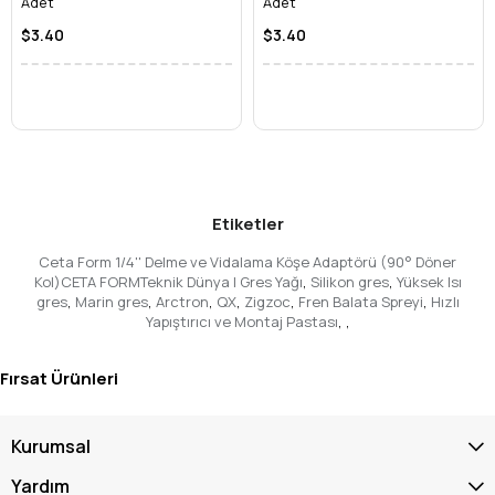
Adet
Adet
$3.40
$3.40
Etiketler
Ceta Form 1/4'' Delme ve Vidalama Köşe Adaptörü (90° Döner
Kol)CETA FORMTeknik Dünya | Gres Yağı
,
Silikon gres
,
Yüksek Isı
gres
,
Marin gres
,
Arctron
,
QX
,
Zigzoc
,
Fren Balata Spreyi
,
Hızlı
Yapıştırıcı ve Montaj Pastası
,
,
Fırsat Ürünleri
Kurumsal
Yardım