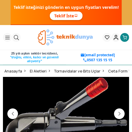
Teklif isteğinizi gönderin en uygun fiyatları verelim!
Teklif İste
25 yılı aşkın sektör tecrübesi,
[email protected]
"doğru, etkin, kalıcı ve güvenli
0507 135 15 15
alışveriş"
Anasayfa
El Aletleri
Tornavidalar ve Bits Uçlar