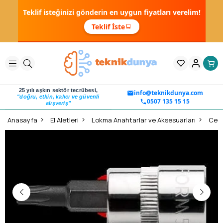
Teklif isteğinizi gönderin en uygun fiyatları verelim!
Teklif İste
25 yılı aşkın sektör tecrübesi,
info@teknikdunya.com
"doğru, etkin, kalıcı ve güvenli
0507 135 15 15
alışveriş"
Anasayfa
El Aletleri
Lokma Anahtarlar ve Aksesuarları