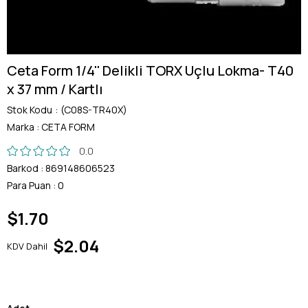
Ceta Form 1/4'' Delikli TORX Uçlu Lokma- T40
x 37 mm / Kartlı
Stok Kodu
(C08S-TR40X)
Marka
:
CETA FORM
0.0
Barkod
:
869148606523
Para Puan
:
0
$1.70
$2.04
KDV Dahil