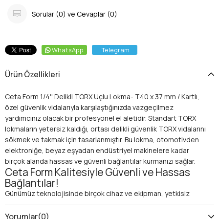
Sorular (0) ve Cevaplar (0)
WhatsApp
Telegram
Ürün Özellikleri
Ceta Form 1/4'' Delikli TORX Uçlu Lokma- T40 x 37 mm / Kartlı,
özel güvenlik vidalarıyla karşılaştığınızda vazgeçilmez
yardımcınız olacak bir profesyonel el aletidir. Standart TORX
lokmaların yetersiz kaldığı, ortası delikli güvenlik TORX vidalarını
sökmek ve takmak için tasarlanmıştır. Bu lokma, otomotivden
elektroniğe, beyaz eşyadan endüstriyel makinelere kadar
birçok alanda hassas ve güvenli bağlantılar kurmanızı sağlar.
Ceta Form Kalitesiyle Güvenli ve Hassas
Bağlantılar!
Günümüz teknolojisinde birçok cihaz ve ekipman, yetkisiz
müdahaleleri önlemek amacıyla özel güvenlik vidaları kullanır. Bu
vidalar arasında en yaygın olanlardan biri de ortası delikli TORX
Yorumlar
(0)