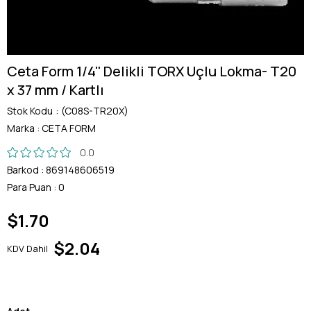
Ceta Form 1/4'' Delikli TORX Uçlu Lokma- T20
x 37 mm / Kartlı
Stok Kodu
(C08S-TR20X)
Marka
:
CETA FORM
0.0
Barkod
:
869148606519
Para Puan
:
0
$1.70
$2.04
KDV Dahil