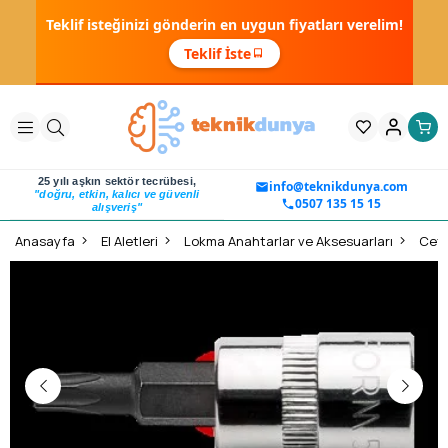
Teklif isteğinizi gönderin en uygun fiyatları verelim!
Teklif İste
25 yılı aşkın sektör tecrübesi,
info@teknikdunya.com
"doğru, etkin, kalıcı ve güvenli
0507 135 15 15
alışveriş"
Anasayfa
El Aletleri
Lokma Anahtarlar ve Aksesuarları