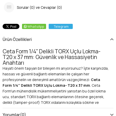
Sorular (0) ve Cevaplar (0)
WhatsApp
Telegram
Ürün Özellikleri
Ceta Form 1/4'' Delikli TORX Uçlu Lokma-
T20 x 37 mm: Güvenlik ve Hassasiyetin
Anahtarı
Hayati önem taşıyan bir bileşen mi arıyorsunuz? İşte karşınızda,
hassas ve güvenli bağlantı elemanları ile çalışan her
profesyonelin ve deneyimli amatörün vazgeçilmezi:
Ceta
Form 1/4'' Delikli TORX Uçlu Lokma- T20 x 37 mm
. Ceta
Form'un mühendislik mükemmeliyetini yansıtan bu özel lokma
ucu, standart TORX bağlantı elemanlarının ötesine geçerek,
delikli (tamper-proof) TORX vidalarını kolaylıkla sökme ve
takma imkanı sunar. Artık güvenlik vidaları size engel değil,
işlerinizde tam kontrol sizin elinizde!
Yorumlar
(0)