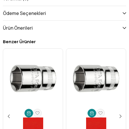
Neden Ceta Form Delikli TORX T15 Lokma?
Piyasada bulunan birçok lokma ucu arasında
Ceta Form
,
Ödeme Seçenekleri
kalitesi ve performansıyla öne çıkar. Özellikle elektronik,
otomotiv, beyaz eşya ve güvenlik ekipmanları gibi kritik
Ürün Önerileri
alanlarda kullanılan delikli TORX vidaları için geliştirilen bu lokma,
size eşsiz avantajlar sunar:
Benzer Ürünler
Üstün Güvenlik ve Uyumluluk:
Ortası delikli tasarımı
sayesinde, standart TORX uçlarının erişemediği güvenlik
vidalarıyla tam uyum sağlar. Bu, cihazlarınızın yetkisiz
müdahalelere karşı korunmasına yardımcı olurken, sizin
için kolay sökme/takma imkanı sunar.
Sıyrılma Önleyici Tasarım:
Ceta Form'un mühendislik
harikası tasarımı, vidanın sıyrılmasını en aza indirir. Bu,
hem vidanın ömrünü uzatır hem de işinizi güvenle
tamamlamanızı sağlar.
Geniş Kullanım Alanı:
Otomotivden elektroniğe, ev
aletlerinden mobilya montajına kadar birçok sektörde
güvenlik TORX vidalarıyla karşılaşılır. Bu lokma ucu, bu
geniş yelpazedeki ihtiyaçlarınıza profesyonel bir çözüm
sunar.