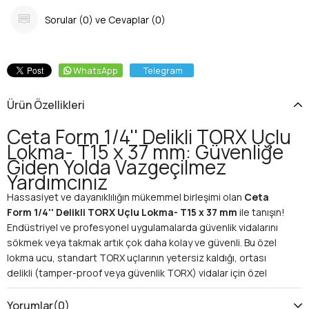
Sorular (0) ve Cevaplar (0)
WhatsApp
Telegram
Ürün Özellikleri
Ceta Form 1/4'' Delikli TORX Uçlu
Lokma- T15 x 37 mm: Güvenliğe
Giden Yolda Vazgeçilmez
Yardımcınız
Hassasiyet ve dayanıklılığın mükemmel birleşimi olan
Ceta
Form 1/4'' Delikli TORX Uçlu Lokma- T15 x 37 mm
ile tanışın!
Endüstriyel ve profesyonel uygulamalarda güvenlik vidalarını
sökmek veya takmak artık çok daha kolay ve güvenli. Bu özel
lokma ucu, standart TORX uçlarının yetersiz kaldığı, ortası
delikli (tamper-proof veya güvenlik TORX) vidalar için özel
olarak tasarlanmıştır. Ceta Form kalitesiyle üretilen bu ürün,
takım çantanızın en değerli parçalarından biri olmaya aday.
Yorumlar
(0)