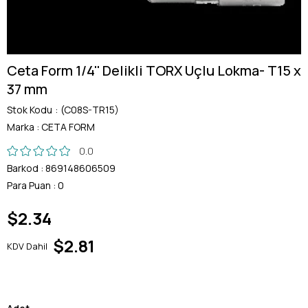
Ceta Form 1/4'' Delikli TORX Uçlu Lokma- T15 x
37 mm
Stok Kodu
(C08S-TR15)
Marka
:
CETA FORM
0.0
Barkod
:
869148606509
Para Puan
:
0
$2.34
$2.81
KDV Dahil