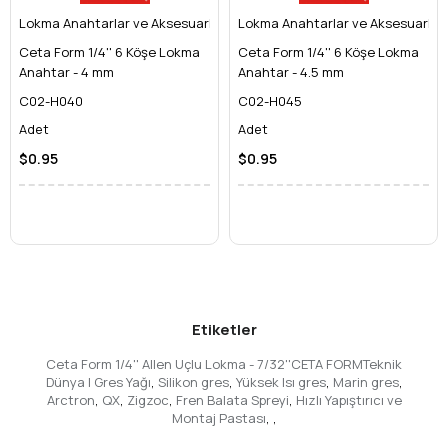
olmaktan çıkar.
Lokma Anahtarlar ve Aksesuarları
Zaman ve Emek Tasarrufu:
Lokma Anahtarlar ve Aksesuarları
Doğru ve sağlam bir
bağlantı elemanı sayesinde, işlerinizde harcayacağınız
Ceta Form 1/4'' 6 Köşe Lokma
Ceta Form 1/4'' 6 Köşe Lokma
zamanı ve eforu önemli ölçüde azaltır. İşlem hatalarını
Anahtar - 4 mm
Anahtar - 4.5 mm
minimize ederek verimliliğinizi artırır.
C02-H040
C02-H045
Teknik Özellikler ve Ürün Detayları
Adet
Adet
İhtiyaç duyduğunuz her ayrıntı Ceta Form kalitesiyle birleşiyor:
Marka:
Ceta Form
$0.95
$0.95
Ürün Tipi:
Allen Uçlu Lokma (Hex Bit Lokma, Alyen
Anahtar Lokması)
Sürücü Boyutu:
1/4 inç (6.35 mm) – Endüstri standardı
ölçü.
Allen Uç Boyutu:
7/32 inç – Spesifik hex başlı bağlantılar
için ideal.
Malzeme:
Yüksek Kaliteli Krom Vanadyum Çelik –
Etiketler
Olağanüstü mukavemet ve tork dayanımı.
Yüzey İşlemi:
Parlak Kromaj Kaplama – Korozyona ve
Ceta Form 1/4'' Allen Uçlu Lokma - 7/32''CETA FORMTeknik
paslanmaya karşı üstün direnç sağlar, kolay
Dünya | Gres Yağı
,
Silikon gres
,
Yüksek Isı gres
,
Marin gres
,
temizlenebilir.
Arctron
,
QX
,
Zigzoc
,
Fren Balata Spreyi
,
Hızlı Yapıştırıcı ve
Montaj Pastası
,
,
Uyumlu Bağlantı Elemanları:
Hex (Allen) Başlı Vidalar ve
Cıvatalar.