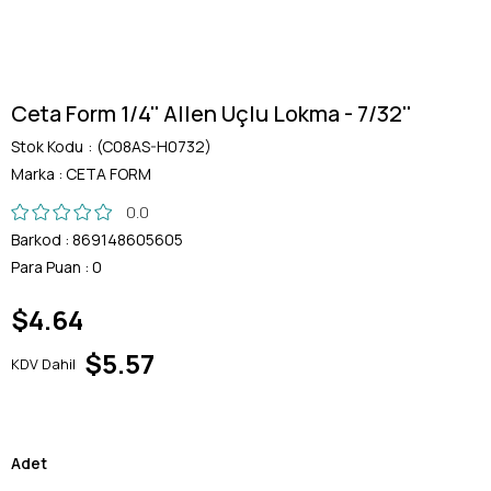
Ceta Form 1/4'' Allen Uçlu Lokma - 7/32''
Stok Kodu
(C08AS-H0732)
Marka
:
CETA FORM
0.0
Barkod
:
869148605605
Para Puan
:
0
$4.64
$5.57
KDV Dahil
Adet