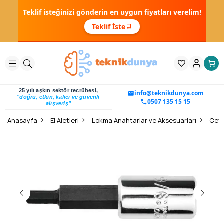
Teklif isteğinizi gönderin en uygun fiyatları verelim!
Teklif İste
25 yılı aşkın sektör tecrübesi,
info@teknikdunya.com
"doğru, etkin, kalıcı ve güvenli
0507 135 15 15
alışveriş"
Anasayfa
El Aletleri
Lokma Anahtarlar ve Aksesuarları
Ceta