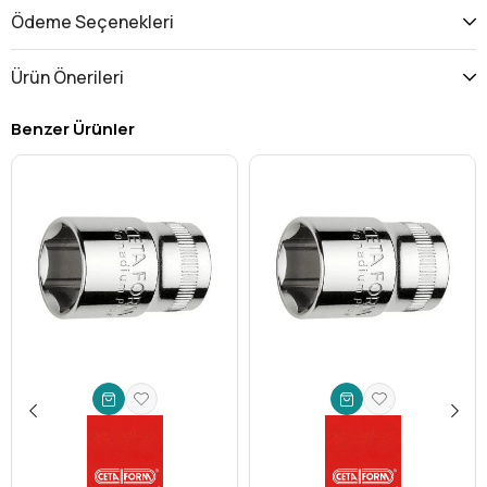
yoğun kullanıma karşı olağanüstü direnç gösterir.
Ödeme Seçenekleri
Paslanma ve aşınmaya karşı özel olarak işlenmiş yüzeyi
sayesinde uzun yıllar ilk günkü performansını korur, takım
Ürün Önerileri
yatırımınızın değerini artırır.
Mükemmel Hassasiyet:
7/32 inç Allen ucu, hex başlı
Benzer Ürünler
vidalara ve cıvatalara tam oturarak kaymayı engeller ve
vida başlarının zarar görme riskini minimize eder. Bu
sayede hem iş güvenliğiniz artar hem de bağlantı
elemanlarınızın ömrü uzar. Hassas toleranslar sayesinde
mükemmel kavrama sağlar.
Geniş Uyumluluk:
Standart 1/4 inç sürücü boyutu
sayesinde, mevcut cırcır kolları, tork anahtarları, uzatma
barları ve diğer lokma anahtarları ile sorunsuz bir şekilde
kullanılabilir. Bu da takım setinize esneklik ve değer
katarak farklı uygulamalarda kullanılabilirlik sağlar.
Profesyonel Performans:
Otomotiv tamirinden makine
bakımına, mobilya montajından elektronik cihaz
onarımına kadar geniş bir yelpazede, profesyonel
kalitede sonuçlar elde etmenizi sağlar. Karmaşık montaj
ve demontaj işlemleri artık daha hızlı, güvenilir ve yorucu