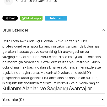
Sorular (0) ve Cevaplar (0)
WhatsApp
Telegram
Ürün Özellikleri
Ceta Form 1/4'' Allen Uçlu Lokma - 7/32'' ile tanışın! Her
profesyonel ve amatör kullanıcının takım çantasında bulunması
gereken, hassasiyet ve dayanıklılığı bir araya getiren bu
vazgeçilmez el aleti, en zorlu işlerinizi bile kolaylıkla üstesinden
gelmeniz için tasarlandı. Ceta Form kalitesiyle üretilen bu Allen
uçlu lokma, hex başlı vidaları sıkma ve sökme işlemlerinizde size
eşsiz bir deneyim sunar. Mekanik atölyelerden evdeki DIY
projelerine kadar geniş bir kullanım alanına sahip olan bu ürün,
iş akışınızı hızlandırırken maksimum verimlilik ve güvenlik sağlar.
Kullanım Alanları ve Sağladığı Avantajlar
Neden Ceta Form 1/4'' Allen Uçlu Lokma Seçmelisiniz?
Üstün Dayanıklılık:
Yüksek kaliteli Krom Vanadyum
Yorumlar
(0)
çelikten üretilen bu lokma, ağır hizmet koşullarına ve