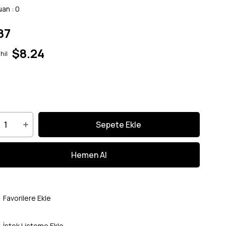
uan
:
0
87
$8.24
hil
Favorilere Ekle
İstek Listeme Ekle