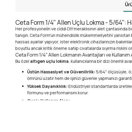
Ürü
Ceta Form 1/4'' Allen Uçlu Lokma - 5/64'': 
Her profesyonelin ve ciddi DIY meraklısının alet çantasında b
tanışın. Ceta Form'un mühendislik mükemmeliyetini yansıtan b
hassas ayarlar yapıyor, ister elektronik cihazlarınızın bakımlar
boyutlu ancak kritik öneme sahip cıvatalarda sıyırma riskini ortad
Ceta Form 1/4'' Allen Lokmanın Avantajları ve Kullanım 
Bu özel
altıgen uçlu lokma
, kullanıcılarına bir dizi önemli a
Üstün Hassasiyet ve Güvenilirlik:
5/64'' ölçüsüyle, ö
ömrünü uzatır hem de işinizi güvenle yapmanızı garanti
Yüksek Dayanıklılık:
Endüstriyel standartlarda üretil
formunu ve performansını korur.
Geniş Kullanım Alanı:
Otomotiv Tamiri:
Motor içi hassas parçalar, ele
Elektronik Montaj ve Bakım:
Bilgisayarlar, akıll
Hassas Mekanik İşler:
Saat tamiri, optik cihazla
Ev ve Hobi İşleri:
Mobilya montajı, bisiklet ayarl