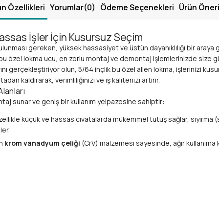
n Özellikleri
Yorumlar
(0)
Ödeme Seçenekleri
Ürün Öneri
Hassas İşler İçin Kusursuz Seçim
ulunması gereken, yüksek hassasiyet ve üstün dayanıklılığı bir araya 
u özel lokma ucu, en zorlu montaj ve demontaj işlemlerinizde size güv
ını gerçekleştiriyor olun, 5/64 inçlik bu özel allen lokma, işlerinizi k
an kaldırarak, verimliliğinizi ve iş kalitenizi artırır.
Alanları
vantaj sunar ve geniş bir kullanım yelpazesine sahiptir:
zellikle küçük ve hassas cıvatalarda mükemmel tutuş sağlar, sıyırma (st
ler.
en
krom vanadyum çeliği
(CrV) malzemesi sayesinde, ağır kullanıma k
ktrik bağlantıları ve aksesuar montajları.
ı cihazlar, PCB kartları üzerindeki küçük vidalar.
r, robotik uygulamalar.
arı, model yapımı gibi detay gerektiren görevler.