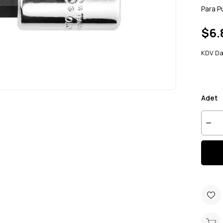
Para P
$6.
KDV Da
Adet