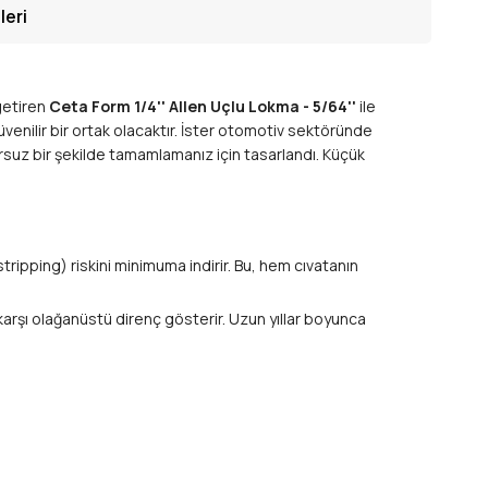
leri
getiren
Ceta Form 1/4'' Allen Uçlu Lokma - 5/64''
ile
enilir bir ortak olacaktır. İster otomotiv sektöründe
usursuz bir şekilde tamamlamanız için tasarlandı. Küçük
ripping) riskini minimuma indirir. Bu, hem cıvatanın
arşı olağanüstü direnç gösterir. Uzun yıllar boyunca