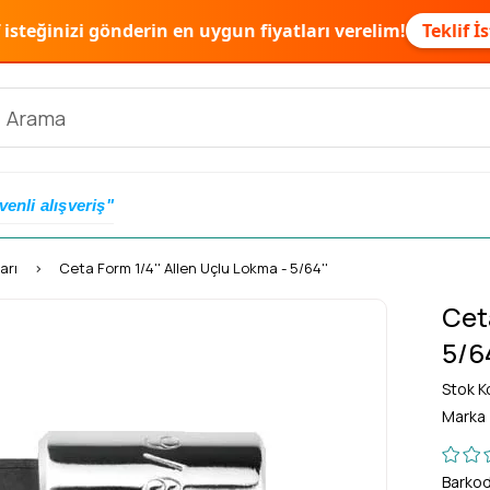
f isteğinizi gönderin en uygun fiyatları verelim!
Teklif İ
venli alışveriş"
arı
Ceta Form 1/4'' Allen Uçlu Lokma - 5/64''
Cet
5/64
Stok K
Marka
Barko