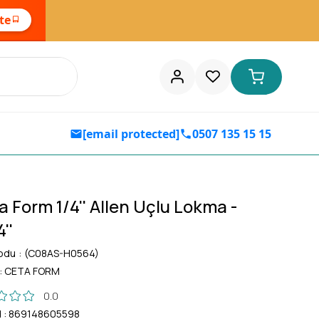
ste
[email protected]
0507 135 15 15
a Form 1/4'' Allen Uçlu Lokma -
''
odu
(C08AS-H0564)
:
CETA FORM
0.0
d
:
869148605598