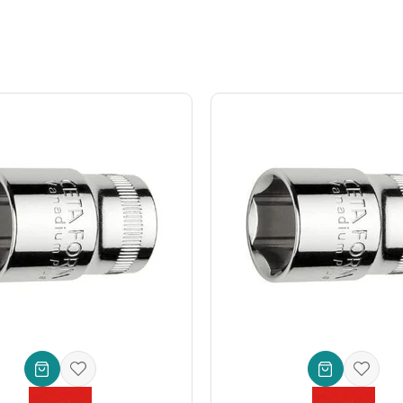
akım atölyelerinde küçük parça montajları.
 lokma ucu kullanmak, işlerinizin daha hızlı ve daha az eforla tamamla
yle öne çıkan teknik özelliklere sahiptir:
ahtarları ve tork anahtarlarıyla tam uyum.
 – Küçük ve hassas altıgen başlı cıvatalar için ideal.
ği
(CrV) – Aşınmaya, korozyona ve yüksek torka karşı üstün direnç.
 korozyon direnci sağlar.
miş uç ve gövde.
h Etmelisiniz?
rm
kalitesiyle fark yaratır. Ürününüzün ömrünü kısaltabilecek, cıvatala
, size yatırımınızın karşılığını fazlasıyla verir. Bu lokma ucu, sadece b
 kişisel projelerinizde sıfır hata ve maksimum performans arayanlar için
C
aman bir adım önde olun!