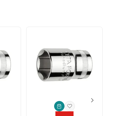
nmasını sağlar. Zaman ve iş gücü tasarrufu elde edersiniz.
ra zarar verebilecek kalitesiz aletlerden uzak durun. Ceta
ir alet parçası değil, aynı zamanda işinizin kalitesini ve
eta Form 1/4'' Allen Uçlu Lokma - 5/64''
vazgeçilmez bir