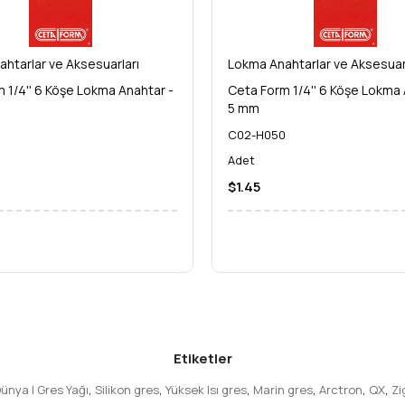
htarlar ve Aksesuarları
Lokma Anahtarlar ve Aksesuar
 1/4'' 6 Köşe Lokma Anahtar -
Ceta Form 1/4'' 6 Köşe Lokma 
5 mm
5
C02-H050
Adet
$1.45
Etiketler
ünya | Gres Yağı
,
Silikon gres
,
Yüksek Isı gres
,
Marin gres
,
Arctron
,
QX
,
Zi