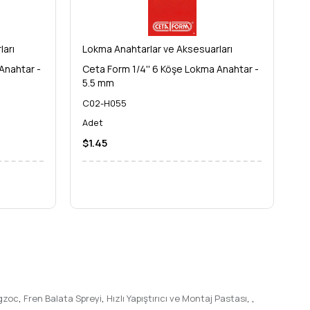
ları
Lokma Anahtarlar ve Aksesuarları
Lo
Anahtar -
Ceta Form 1/4'' 6 Köşe Lokma Anahtar -
Ce
5.5 mm
6
C02-H055
C
Adet
A
$1.45
$
gzoc
,
Fren Balata Spreyi
,
Hızlı Yapıştırıcı ve Montaj Pastası
,
,