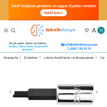
Teklif isteğinizi gönderin en uygun fiyatları verelim!
Teklif İste
25 yılı aşkın sektör tecrübesi,
info@teknikdunya.com
"doğru, etkin, kalıcı ve güvenli
0507 135 15 15
alışveriş"
Anasayfa
El Aletleri
Lokma Anahtarlar ve Aksesuarları
Ceta