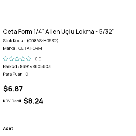
Ceta Form 1/4'' Allen Uçlu Lokma - 5/32''
Stok Kodu
(C08AS-H0532)
Marka
:
CETA FORM
0.0
Barkod
:
869148605603
Para Puan
:
0
$6.87
$8.24
KDV Dahil
Adet