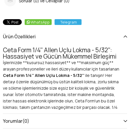
Sorular (0) ve Cevaplar (0)
WhatsApp
Telegram
Ürün Özellikleri
Ceta Form 1/4'' Allen Uçlu Lokma - 5/32'':
Hassasiyet ve Gücün Mükemmel Birleşimi
İşlerinizde **kusursuz hassasiyet** ve **maksimum güç**
arayan profesyoneller ve ileri düzey kullanıcılar için tasarlanan
Ceta Form 1/4'' Allen Uçlu Lokma - 5/32''
ile tanışın! Her
detayı özenle düşünülmüş bu üstün kaliteli lokma, zorlu sıkma
ve sökme işlemlerinizde size eşsiz bir kolaylık ve güvenilirlik
sunar. İster otomotiv tamiratında, ister makine montajında,
ister hassas elektronik işlerinde olun, Ceta Form'un bu özel
lokması, takım çantanızın vazgeçilmez bir parçası olacak. 1/4
inç sürücü boyutu ve 5/32 inç Allen (Hex) ucu sayesinde,
standart dışı imperial boyutlardaki hex başlı bağlantı
Yorumlar
(0)
elemanlarıyla çalışırken hiçbir taviz vermeden en yüksek