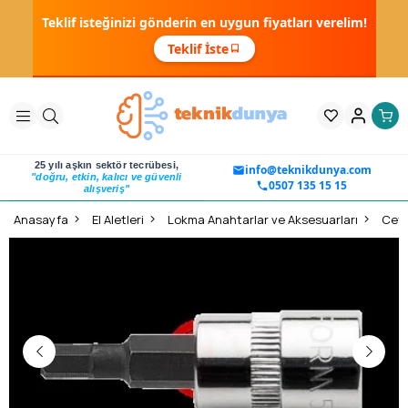
Teklif isteğinizi gönderin en uygun fiyatları verelim!
Teklif İste
25 yılı aşkın sektör tecrübesi,
info@teknikdunya.com
"doğru, etkin, kalıcı ve güvenli
0507 135 15 15
alışveriş"
Anasayfa
El Aletleri
Lokma Anahtarlar ve Aksesuarları
Ceta