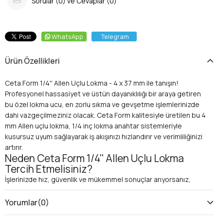
Sorular (0) ve Cevaplar (0)
WhatsApp
Telegram
Ürün Özellikleri
Ceta Form 1/4'' Allen Uçlu Lokma - 4 x 37 mm ile tanışın!
Profesyonel hassasiyet ve üstün dayanıklılığı bir araya getiren
bu özel lokma ucu, en zorlu sıkma ve gevşetme işlemlerinizde
dahi vazgeçilmeziniz olacak. Ceta Form kalitesiyle üretilen bu 4
mm Allen uçlu lokma, 1/4 inç lokma anahtar sistemleriyle
kusursuz uyum sağlayarak iş akışınızı hızlandırır ve verimliliğinizi
artırır.
Neden Ceta Form 1/4'' Allen Uçlu Lokma
Tercih Etmelisiniz?
İşlerinizde hız, güvenlik ve mükemmel sonuçlar arıyorsanız,
Ceta Form'un bu özel üretim Allen uçlu lokması tam size göre.
Bu ürün, sadece bir el aleti olmaktan öte, projelerinizde
Yorumlar
(0)
karşılaşabileceğiniz her türlü hex vida sorununa karşı