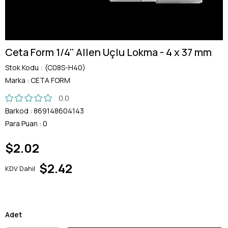
Ceta Form 1/4'' Allen Uçlu Lokma - 4 x 37 mm
Stok Kodu
(C08S-H40)
Marka
:
CETA FORM
0.0
Barkod
:
869148604143
Para Puan
:
0
$2.02
$2.42
KDV Dahil
Adet