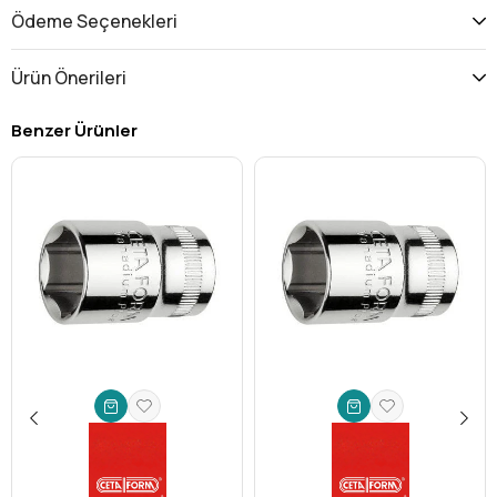
geliştirilmiş güçlü bir çözümdür.
Ödeme Seçenekleri
Üstün Dayanıklılık:
Yüksek kaliteli Krom Vanadyum (Cr-
V) çeliğinden imal edilmiştir. Bu özel alaşım, yoğun
Ürün Önerileri
kullanıma, yüksek torka ve paslanmaya karşı olağanüstü
direnç gösterir. Uzun ömürlü yapısı sayesinde sık sık alet
Benzer Ürünler
değiştirme derdinden kurtulursunuz.
Kusursuz Uyum ve Hassasiyet:
4 mm'lik hassas işlenmiş
Allen (hex) ucu, ilgili vidalarla sıfır boşlukla temas kurar. Bu
sayede vidaların deforme olmasını engeller, kaydırma
riskini minimuma indirir ve maksimum tork aktarımı sağlar.
1/4 inç kare tahrik (drive) boyutu, standart lokma
takımları ve tork anahtarlarıyla mükemmel uyum sunar.
Geniş Kullanım Alanı:
İster profesyonel bir oto
tamircisi, ister makine bakımcısı, isterse de evdeki küçük
projeleriyle uğraşan bir DIY meraklısı olun; Ceta Form
Allen uçlu lokma geniş bir yelpazede kullanılabilir. Mobilya
montajı, bisiklet bakımı, motorlu araç tamiri, elektronik
cihaz onarımı ve endüstriyel montaj gibi birçok alanda
pratik ve güvenilir bir yardımcıdır.
Zaman ve Efor Tasarrufu:
Hassas tasarımı ve