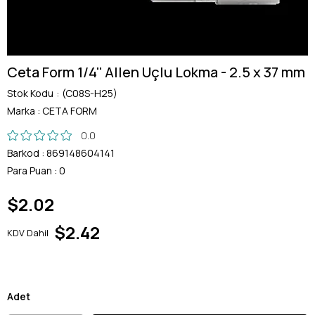
Ceta Form 1/4'' Allen Uçlu Lokma - 2.5 x 37 mm
Stok Kodu
(C08S-H25)
Marka
:
CETA FORM
0.0
Barkod
:
869148604141
Para Puan
:
0
$2.02
$2.42
KDV Dahil
Adet