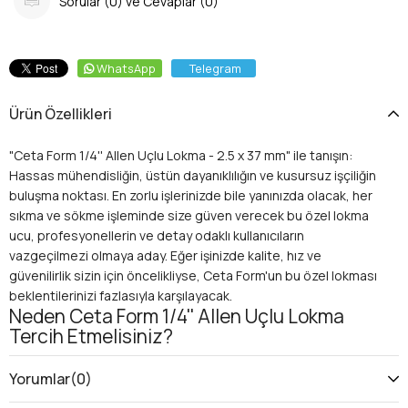
Sorular (0) ve Cevaplar (0)
WhatsApp
Telegram
Ürün Özellikleri
"Ceta Form 1/4'' Allen Uçlu Lokma - 2.5 x 37 mm" ile tanışın:
Hassas mühendisliğin, üstün dayanıklılığın ve kusursuz işçiliğin
buluşma noktası. En zorlu işlerinizde bile yanınızda olacak, her
sıkma ve sökme işleminde size güven verecek bu özel lokma
ucu, profesyonellerin ve detay odaklı kullanıcıların
vazgeçilmezi olmaya aday. Eğer işinizde kalite, hız ve
güvenilirlik sizin için öncelikliyse, Ceta Form'un bu özel lokması
beklentilerinizi fazlasıyla karşılayacak.
Neden Ceta Form 1/4'' Allen Uçlu Lokma
Tercih Etmelisiniz?
Bu eşsiz Allen lokma, sadece bir el aleti değil, aynı zamanda iş
verimliliğinizi artıran ve sizi olası iş kazalarından koruyan bir
Yorumlar
(0)
yatırımdır. İşte sunduğu başlıca avantajlar: