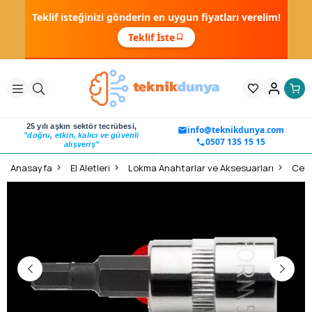
Teklif isteğinizi gönderin en uygun fiyatları verelim!
Teklif İste
25 yılı aşkın sektör tecrübesi,
info@teknikdunya.com
"doğru, etkin, kalıcı ve güvenli
0507 135 15 15
alışveriş"
Anasayfa
El Aletleri
Lokma Anahtarlar ve Aksesuarları
Ceta