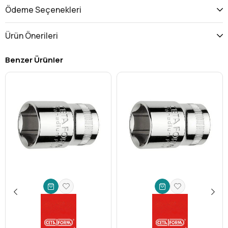
Üstün Performans ve Benzersiz Dayanıklılık
Ödeme Seçenekleri
Yüksek Kaliteli Krom Vanadyum Çelik:
Endüstriyel
standartlarda üretilen bu lokma, ağır hizmet koşullarına
Ürün Önerileri
ve yüksek tork uygulamalarına dayanacak şekilde
tasarlanmıştır. Uzun ömürlü kullanım garanti eder.
Benzer Ürünler
Hassas Üretilmiş Allen Ucu:
2.5 mm'lik hassas uç yapısı,
cıvata başlarına mükemmel oturur. Bu sayede cıvata
başlarının sıyrılmasını (yalan olmasını) engeller, hem
aletinizin hem de bağlantı elemanlarınızın ömrünü uzatır.
Maksimum Tork Aktarımı:
1/4'' kare sürücü sistemi ve
optimize edilmiş geometrisi sayesinde uyguladığınız
torku minimum kayıpla cıvataya aktarır. Bu, daha az eforla
daha sıkı ve güvenli bağlantılar yapmanızı sağlar.
Krom Kaplama Yüzey:
Paslanmaya ve korozyona karşı
üstün direnç gösterir, zorlu çalışma ortamlarında bile ilk
günkü performansını korur.
Geniş Kullanım Alanları
Ceta Form'un bu çok yönlü lokma ucu, çeşitli sektörlerde ve
uygulamalarda profesyonellere ve hobi sahiplerine hitap eder:
Otomotiv ve Motosiklet Tamiri:
Araçların hassas