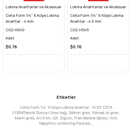
gibi ev aletlerinin demontaj ve montajı.
Lokma Anahtarlar ve Aksesuarları
Modelcilik ve Hobi:
RC araçlar, maketler ve diğer hobi
Lokma Anahtarlar ve Aksesuarları
projelerindeki minik parçalar.
Ceta Form 1/4'' 6 Köşe Lokma
Ceta Form 1/4'' 6 Köşe Lokma
Otomotiv Sektörü:
Bazı araçların iç trimlerinde,
Anahtar - 4 mm
Anahtar - 4.5 mm
elektronik modüllerinde veya hassas motor
C02-H040
C02-H045
parçalarındaki özel bağlantılar.
Adet
Adet
Bisiklet ve Motosiklet:
Fren ayarları veya özel bağlantı
noktaları.
$0.76
$0.76
Endüstriyel Bakım:
Küçük makineler ve otomasyon
sistemlerindeki hassas ayarlar.
İster
profesyonel bir teknisyen
olun, ister
DIY meraklısı
, bu
lokma anahtar setinizde mutlaka bulunması gereken bir
parçadır.
Teknik Özellikleriyle Ceta Form Farkı
Ceta Form, aletlerinde malzeme kalitesinden asla ödün
Etiketler
vermez. Bu lokma anahtar da, markanın bu felsefesini yansıtır.
Üstün Malzeme Kalitesi
Ceta Form 1/4'' 6 Köşe Lokma Anahtar - 5/32''CETA
Bu lokma anahtar,
yüksek performanslı Krom Vanadyum (Cr-
FORMTeknik Dünya | Gres Yağı
,
Silikon gres
,
Yüksek Isı gres
,
V) çeliğinden
üretilmiştir. Bu özel alaşım, alete olağanüstü
Marin gres
,
Arctron
,
QX
,
Zigzoc
,
Fren Balata Spreyi
,
Hızlı
Yapıştırıcı ve Montaj Pastası
,
,
sertlik, dayanıklılık ve aşınma direnci kazandırır. Ayrıca,
paslanma ve korozyona karşı dirençli özel bir yüzey işlemine