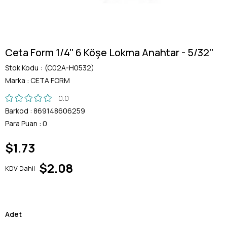
Ceta Form 1/4'' 6 Köşe Lokma Anahtar - 5/32''
Stok Kodu
(C02A-H0532)
Marka
:
CETA FORM
0.0
Barkod
:
869148606259
Para Puan
:
0
$1.73
$2.08
KDV Dahil
Adet