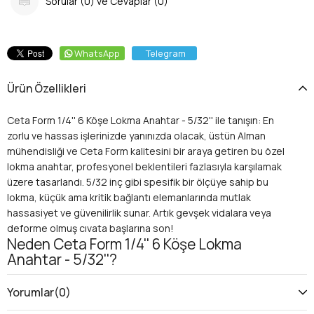
Sorular (0) ve Cevaplar (0)
WhatsApp
Telegram
Ürün Özellikleri
Ceta Form 1/4'' 6 Köşe Lokma Anahtar - 5/32'' ile tanışın: En
zorlu ve hassas işlerinizde yanınızda olacak, üstün Alman
mühendisliği ve Ceta Form kalitesini bir araya getiren bu özel
lokma anahtar, profesyonel beklentileri fazlasıyla karşılamak
üzere tasarlandı. 5/32 inç gibi spesifik bir ölçüye sahip bu
lokma, küçük ama kritik bağlantı elemanlarında mutlak
hassasiyet ve güvenilirlik sunar. Artık gevşek vidalara veya
deforme olmuş cıvata başlarına son!
Neden Ceta Form 1/4'' 6 Köşe Lokma
Anahtar - 5/32''?
Ceta Form'un bu özel lokma anahtarı, sadece bir el aleti
olmanın ötesinde, her türlü detaylı montaj ve demontaj işlemi
Yorumlar
(0)
için vazgeçilmez bir yardımcıdır. Hassas mekanizmalarla