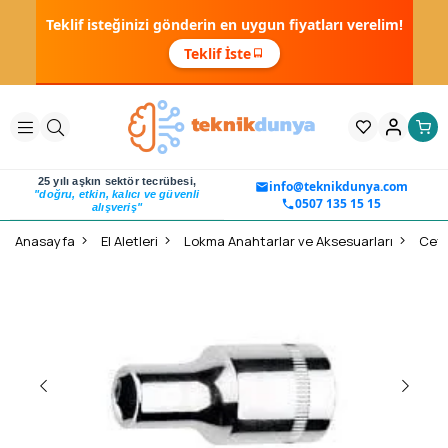
Teklif isteğinizi gönderin en uygun fiyatları verelim!
Teklif İste
25 yılı aşkın sektör tecrübesi,
info@teknikdunya.com
"doğru, etkin, kalıcı ve güvenli
0507 135 15 15
alışveriş"
Anasayfa
El Aletleri
Lokma Anahtarlar ve Aksesuarları
Ceta