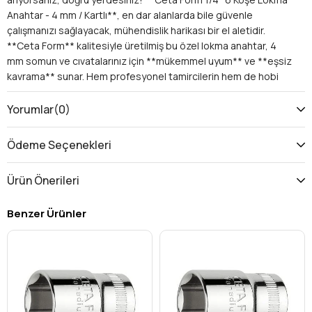
Anahtar - 4 mm / Kartlı**, en dar alanlarda bile güvenle
çalışmanızı sağlayacak, mühendislik harikası bir el aletidir.
**Ceta Form** kalitesiyle üretilmiş bu özel lokma anahtar, 4
mm somun ve cıvatalarınız için **mükemmel uyum** ve **eşsiz
kavrama** sunar. Hem profesyonel tamircilerin hem de hobi
tutkunlarının takım çantasının vazgeçilmezi olmaya aday bu
ürünle tanışın.
Yorumlar
(0)
Neden Ceta Form 4 mm Lokma Anahtar Sizin İçin İdeal?
Ceta Form'un bu 1/4 inç sürücülü, 4 mm lokma anahtarı, sadece
Ödeme Seçenekleri
bir aletten çok daha fazlasını vaat eder. İşlerinizi daha hızlı,
daha güvenli ve daha hatasız yapmanızı sağlayan bir yatırım
Ürün Önerileri
aracıdır.
Üstün Ceta Form Kalitesi:
Yılların verdiği tecrübe ve
Benzer Ürünler
mühendislik bilgisiyle üretilen **Ceta Form** ürünleri,
dayanıklılık ve uzun ömürlülük konusunda kendini
kanıtlamıştır. Bu lokma anahtar da, en zorlu koşullarda bile
performansından ödün vermeyecek şekilde
tasarlanmıştır.
6 Köşe Tasarımı ile Maksimum Güvenlik:
Geleneksel
12 köşe lokmalara kıyasla, **6 köşe lokma** tasarımı,