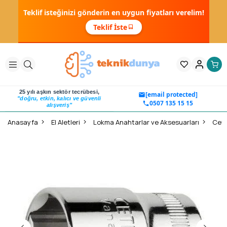
Teklif isteğinizi gönderin en uygun fiyatları verelim!
Teklif İste
25 yılı aşkın sektör tecrübesi,
[email protected]
"doğru, etkin, kalıcı ve güvenli
0507 135 15 15
alışveriş"
Anasayfa
El Aletleri
Lokma Anahtarlar ve Aksesuarları
Ceta