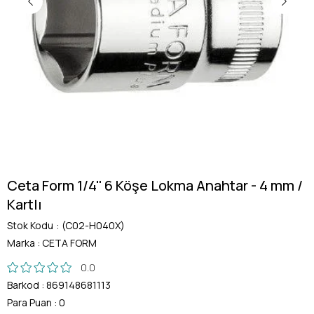
Ceta Form 1/4'' 6 Köşe Lokma Anahtar - 4 mm /
Kartlı
Stok Kodu
(C02-H040X)
Marka
:
CETA FORM
0.0
Barkod
:
869148681113
Para Puan
:
0