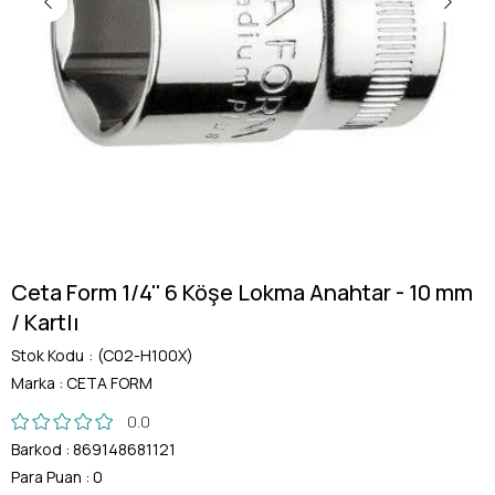
Ceta Form 1/4'' 6 Köşe Lokma Anahtar - 10 mm
/ Kartlı
Stok Kodu
(C02-H100X)
Marka
:
CETA FORM
0.0
Barkod
:
869148681121
Para Puan
:
0