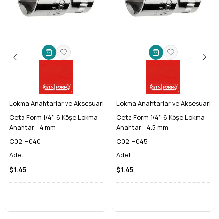
alaşımlı çelikten üretilen bu ürün, ağır kullanıma ve yüksek
torklara karşı **maksimum direnç** gösterir. Paslanmaya
karşı özel kaplaması sayesinde, nemli veya zorlu çalışma
ortamlarında bile uzun yıllar ilk günkü performansını korur.
Bu, gerçek bir **uzun ömürlü el aleti** yatırımıdır.
Geniş Kullanım Alanı:
**1/4 inç sürücü boyutuna sahip 10 mm lokma**,
otomotiv tamiratlarından motosiklet bakımlarına, bisiklet
onarımlarından mobilya montajına kadar sayısız alanda
Lokma Anahtarlar ve Aksesuarları
vazgeçilmezdir. Özellikle dar alanlarda ve hassas
Lokma Anahtarlar ve Aksesuarları
işlerdeki üstün manevra kabiliyeti ile **oto tamir
Ceta Form 1/4'' 6 Köşe Lokma
Ceta Form 1/4'' 6 Köşe Lokma
aletleri** setinizin en değerli parçalarından biri olacak.
Anahtar - 4 mm
Anahtar - 4.5 mm
Kolay Taşınabilirlik ve Erişilebilirlik:
C02-H040
C02-H045
**Kartlı ambalaj** sayesinde ürünün özelliklerini kolayca
Adet
Adet
inceleyebilir, **takım çantanızda** veya **alet
dolabınızda** düzenli bir şekilde saklayabilirsiniz. Küçük
$1.45
$1.45
ve hafif yapısı, saha çalışmalarında veya evdeki
tamiratlarınızda yanınızda bulundurmak için idealdir.
Teknik Detaylar: Ceta Form Kalitesiyle
Tanışın