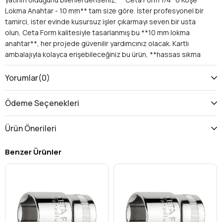
Lokma Anahtar - 10 mm** tam size göre. İster profesyonel bir
tamirci, ister evinde kusursuz işler çıkarmayı seven bir usta
olun, Ceta Form kalitesiyle tasarlanmış bu **10 mm lokma
anahtar**, her projede güvenilir yardımcınız olacak. Kartlı
ambalajıyla kolayca erişebileceğiniz bu ürün, **hassas sıkma
ve sökme işlemleri** için üstün performans sunar.
Neden Ceta Form 1/4'' 6 Köşe Lokma
Yorumlar
(0)
Anahtar - 10 mm Tercih Etmelisiniz?
İşlerinizde zaman kaybetmek, yıpranmış cıvatalarla uğraşmak
Ödeme Seçenekleri
istemiyorsanız, Ceta Form'un sunduğu avantajları keşfedin:
Mükemmel Uyum ve Güvenli Kavrama:
Ürün Önerileri
Bu **6 köşe lokma anahtar** tasarımı, cıvata ve
somunların altı yüzeyine de tam temas sağlar. Bu özellik
Benzer Ürünler
sayesinde **yuvarlanma riskini minimize eder**, bağlantı
elemanına zarar vermez ve çok daha güçlü, güvenli bir
kavrama sunar. Özellikle sıkışmış veya hafif aşınmış
cıvatalarda bile etkili performans gösterir.
Üstün Dayanıklılık ve Uzun Ömür:
Ceta Form, **profesyonel el aletleri** konusundaki
deneyimini bu lokma anahtara yansıtmıştır. Yüksek kaliteli