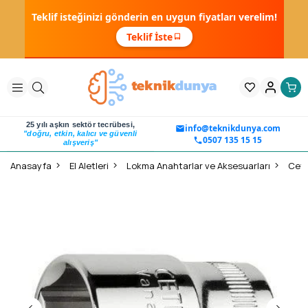
Teklif isteğinizi gönderin en uygun fiyatları verelim!
Teklif İste
25 yılı aşkın sektör tecrübesi,
info@teknikdunya.com
"doğru, etkin, kalıcı ve güvenli
0507 135 15 15
alışveriş"
Anasayfa
El Aletleri
Lokma Anahtarlar ve Aksesuarları
Ceta