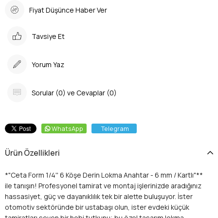
Fiyat Düşünce Haber Ver
Tavsiye Et
Yorum Yaz
Sorular (0) ve Cevaplar (0)
WhatsApp
Telegram
Ürün Özellikleri
*"Ceta Form 1/4'' 6 Köşe Derin Lokma Anahtar - 6 mm / Kartlı"**
ile tanışın! Profesyonel tamirat ve montaj işlerinizde aradığınız
hassasiyet, güç ve dayanıklılık tek bir alette buluşuyor. İster
otomotiv sektöründe bir ustabaşı olun, ister evdeki küçük
tamiratları seven bir hobi tutkunu; bu özel tasarım lokma