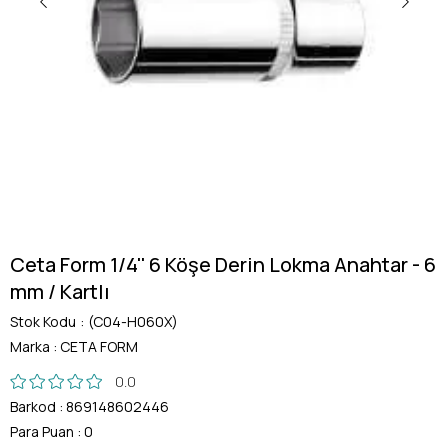
Ceta Form 1/4'' 6 Köşe Derin Lokma Anahtar - 6
mm / Kartlı
Stok Kodu
(C04-H060X)
Marka
:
CETA FORM
0.0
Barkod
:
869148602446
Para Puan
:
0