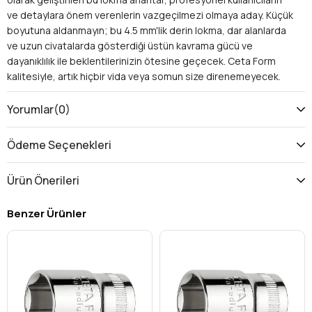
ve detaylara önem verenlerin vazgeçilmezi olmaya aday. Küçük
boyutuna aldanmayın; bu 4.5 mm'lik derin lokma, dar alanlarda
ve uzun civatalarda gösterdiği üstün kavrama gücü ve
dayanıklılık ile beklentilerinizin ötesine geçecek. Ceta Form
kalitesiyle, artık hiçbir vida veya somun size direnemeyecek.
Neden Ceta Form 1/4'' 6 Köşe Derin Lokma
Anahtar?
Yorumlar
(0)
Bu özel tasarım lokma anahtar, sayısız avantajıyla rakiplerinden
ayrılır ve her alet çantasının olmazsa olmazıdır:
Ödeme Seçenekleri
Ulaşılması Zor Noktalarda Mükemmel Çözüm:
Standart lokmaların erişemediği, derinlemesine
Ürün Önerileri
yerleştirilmiş civatalar ve uzun saplamalar için özel olarak
tasarlanmıştır. Bu
derin lokma anahtar
yapısı sayesinde
Benzer Ürünler
işlerinizi kolaylıkla tamamlarsınız ve zaman kazanırsınız.
Üstün Kavrama ve Güvenlik:
6 köşe
(altıgen) yapısı,
civata başlarına dörtgen lokmalara göre daha geniş bir
yüzeyden tutunarak maksimum tork aktarımı sağlar. Bu
sayede civata veya somunların yuvarlanma riski minimize
edilir, iş güvenliğiniz artar ve parçalarınız zarar görmez.
Özellikle hassas bağlantılar için kritiktir.