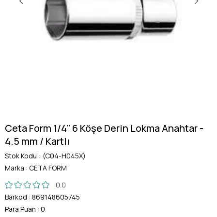
Ceta Form 1/4'' 6 Köşe Derin Lokma Anahtar -
4.5 mm / Kartlı
Stok Kodu
(C04-H045X)
Marka
:
CETA FORM
0.0
Barkod
:
869148605745
Para Puan
:
0