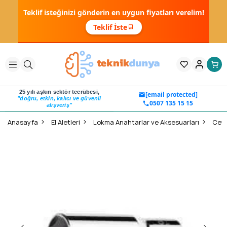
Teklif isteğinizi gönderin en uygun fiyatları verelim!
Teklif İste
25 yılı aşkın sektör tecrübesi,
[email protected]
"doğru, etkin, kalıcı ve güvenli
0507 135 15 15
alışveriş"
Anasayfa
El Aletleri
Lokma Anahtarlar ve Aksesuarları
Ceta