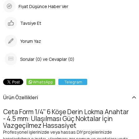
Fiyat Düşünce Haber Ver
Tavsiye Et
Yorum Yaz
Sorular (0) ve Cevaplar (0)
WhatsApp
Telegram
Ürün Özellikleri
Ceta Form 1/4'' 6 Köşe Derin Lokma Anahtar
- 4.5 mm: Ulaşılması Güç Noktalar İçin
Vazgeçilmez Hassasiyet
Profesyonel işlerinizde veya hassas DIY projelerinizde
karşılaştığınız o inatçı, ulaşılması zor somun ve cıvatalara veda