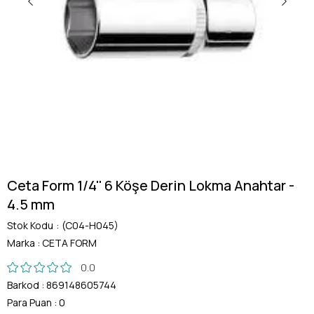
Ceta Form 1/4'' 6 Köşe Derin Lokma Anahtar -
4.5 mm
Stok Kodu
(C04-H045)
Marka
:
CETA FORM
0.0
Barkod
:
869148605744
Para Puan
:
0