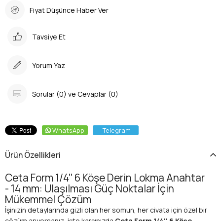
Fiyat Düşünce Haber Ver
Tavsiye Et
Yorum Yaz
Sorular (0) ve Cevaplar (0)
WhatsApp
Telegram
Ürün Özellikleri
Ceta Form 1/4'' 6 Köşe Derin Lokma Anahtar
- 14 mm: Ulaşılması Güç Noktalar İçin
Mükemmel Çözüm
İşinizin detaylarında gizli olan her somun, her civata için özel bir
çözüm arıyorsanız, işte karşınızda
Ceta Form 1/4'' 6 Köşe