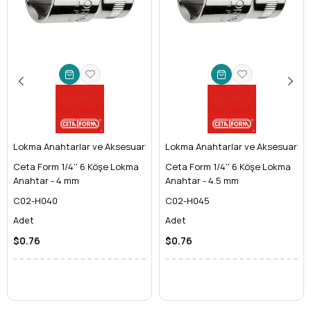
eşit dağıtarak daha güvenli bir kavrama sunar. Bu, hem
bağlantı elemanlarınızın ömrünü uzatır hem de sizin için
daha güvenli bir çalışma ortamı sağlar.
1/4'' Kare Sürücü ile Hassas Kontrol:
Küçük ölçekli
ancak yüksek hassasiyet gerektiren işler için ideal olan
1/4'' sürücü boyutu, dar alanlarda manevra kabiliyetinizi
artırır ve kontrolü elinizde tutmanızı sağlar. Bu özellik,
özellikle hassas montaj ve demontaj işlemlerinde kritik
öneme sahiptir.
Lokma Anahtarlar ve Aksesuarları
14 mm Ölçü ile Geniş Kullanım Alanı:
Lokma Anahtarlar ve Aksesuarları
Belirli bir standart
olan 14 mm ölçüsü, birçok farklı alanda karşınıza çıkan
Ceta Form 1/4'' 6 Köşe Lokma
Ceta Form 1/4'' 6 Köşe Lokma
bağlantı elemanları için idealdir. Evdeki tamirat işlerinden
Anahtar - 4 mm
Anahtar - 4.5 mm
profesyonel sanayi uygulamalarına kadar geniş bir
C02-H040
C02-H045
yelpazede bu lokmayı güvenle kullanabilirsiniz.
Adet
Adet
Ceta Form Kalitesi ve Dayanıklılığı:
Alanında lider bir
marka olan Ceta Form'un güvencesiyle üretilen bu
$0.76
$0.76
profesyonel lokma anahtar
, en zorlu koşullara
dayanacak şekilde tasarlanmıştır. Yüksek kaliteli
Krom
Vanadyum Çeliği
ile üretilen ve özel yüzey işlemlerinden
geçen bu ürün, paslanma ve aşınmaya karşı üstün direnç