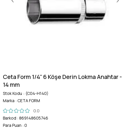
Ceta Form 1/4'' 6 Köşe Derin Lokma Anahtar -
14 mm
Stok Kodu
(C04-H140)
Marka
:
CETA FORM
0.0
Barkod
:
869148605746
Para Puan
:
0