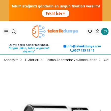
Teklif isteğinizi gönderin en uygun fiyatları verelim!
Teklif İste
25 yılı aşkın sektör tecrübesi,
info@teknikdunya.com
"doğru, etkin, kalıcı ve güvenli
0507 135 15 15
alışveriş"
Anasayfa
El Aletleri
Lokma Anahtarlar ve Aksesuarları
Ceta