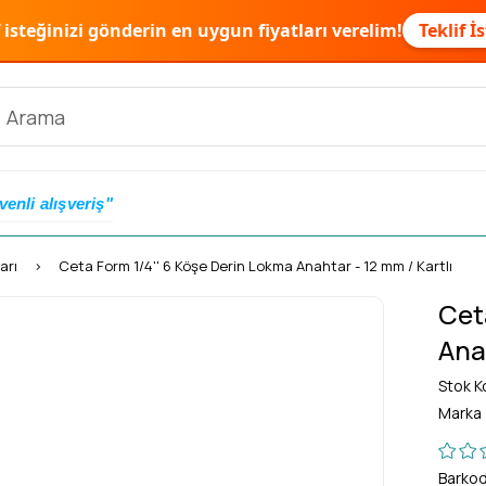
f isteğinizi gönderin en uygun fiyatları verelim!
Teklif İ
venli alışveriş"
arı
Ceta Form 1/4'' 6 Köşe Derin Lokma Anahtar - 12 mm / Kartlı
Cet
Anah
Stok K
Marka
Barko