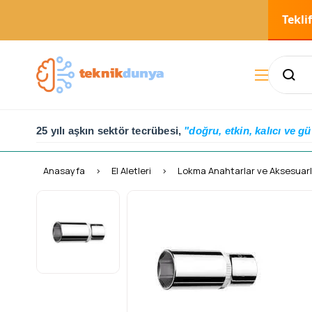
Tekli
25 yılı aşkın sektör tecrübesi,
"doğru, etkin, kalıcı ve gü
Anasayfa
El Aletleri
Lokma Anahtarlar ve Aksesuarl