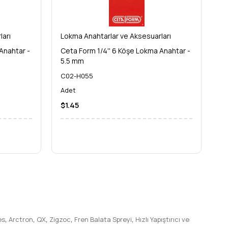
ları
Lokma Anahtarlar ve Aksesuarları
Lo
Anahtar -
Ceta Form 1/4'' 6 Köşe Lokma Anahtar -
Ce
rofesyonel güce sahip olun. Şimdi sipariş verin, işlerinizi
5.5 mm
6
C02-H055
C
Adet
A
$1.45
$
es
,
Arctron
,
QX
,
Zigzoc
,
Fren Balata Spreyi
,
Hızlı Yapıştırıcı ve