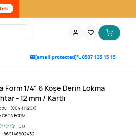
ste
[email protected]
0507 135 15 15
a Form 1/4'' 6 Köşe Derin Lokma
tar - 12 mm / Kartlı
odu
(C04-H120X)
:
CETA FORM
0.0
d
:
869148602452