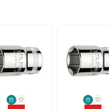
 ISO) uygun olarak üretilen Ceta Form lokma anahtarlar, uzun yıllar b
ız.
fesyonel ustalara kadar geniş bir yelpazeye hitap eder:
vatalar, şasi bağlantıları ve genel araç bakımı için mükemmeldir.
çalarında hassas işlemler için idealdir.
ında kilit rol oynar.
parçalarının birleştirilmesinde veya evdeki çeşitli onarım işlerinde bü
ınız olan güç ve hassasiyeti sunar.