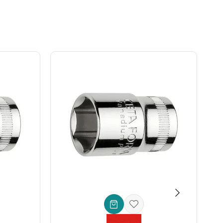
oyunca ilk günkü performansını korur. Bu sayede alet
yük kolaylık sağlar.