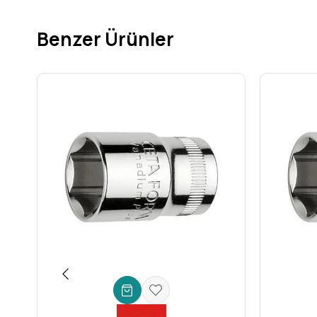
Uzun Ömürlü Kullanım:
Endüstriyel standartlara (DIN,
takımınıza yaptığınız yatırımın karşılığını fazlasıyla alırsın
Benzer Ürünler
Geniş Kullanım Alanları
Bu **çok yönlü lokma anahtar**, bireysel kullanıcılardan pro
Otomotiv Tamiri:
Motor bölmesindeki ulaşılması zor cı
Motosiklet Bakımı:
İnce detaylı motor ve şanzıman par
Endüstriyel Bakım:
Makine montajı, demontajı ve onarım
Ev İçi Tamiratlar & Mobilya Montajı:
Karmaşık mobilya 
DIY Projeleri:
Hobi ve kendin yap projelerinizde ihtiyac
Teknik Özellikler
Marka:
Ceta Form
Ürün Tipi:
Derin Lokma Anahtar
Sürücü Boyutu:
1/4 inç
Lokma Boyutu:
12 mm
Köşe Tipi:
6 Köşe (Altıgen)
Malzeme:
Yüksek Kaliteli Krom Vanadyum Çelik (Cr-V)