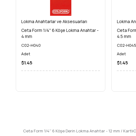
Yüzey İşlemi:
Parlak Krom Kaplama
Standart:
DIN veya ISO uygunluğu
Lokma Anahtarlar ve Aksesuarları
Lokma Ana
Ambalaj:
Kartlı (Kullanıcı dostu perakende ambalaj)
Ceta Form 1/4'' 6 Köşe Lokma Anahtar -
Ceta Form
Ceta Form 1/4'' 6 Köşe Derin Lokma Anahtar - 12 mm / Kartlı ile
4 mm
4.5 mm
daha hızlı, güvenli ve verimli hale getirin!
C02-H040
C02-H04
Adet
Adet
$1.45
$1.45
Ceta Form 1/4'' 6 Köşe Derin Lokma Anahtar - 12 mm / Kartl