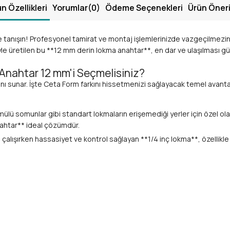
n Özellikleri
Yorumlar
(0)
Ödeme Seçenekleri
Ürün Öneri
le tanışın! Profesyonel tamirat ve montaj işlemlerinizde vazgeçilmezi
yle üretilen bu **12 mm derin lokma anahtar**, en dar ve ulaşılması g
 Anahtar 12 mm'i Seçmelisiniz?
nı sunar. İşte Ceta Form farkını hissetmenizi sağlayacak temel avanta
ülü somunlar gibi standart lokmaların erişemediği yerler için özel o
nahtar** ideal çözümdür.
çalışırken hassasiyet ve kontrol sağlayan **1/4 inç lokma**, özellikl
k köşelerin sıyrılmasını engeller. Bu sayede uygulanan tork gücünü en
lerde bile güvenle kullanabilirsiniz.
retilen bu **profesyonel lokma anahtar**, özel olarak işlenmiş **Kro
 aşınma ve korozyon direnci sağlar. Parlak krom kaplama yüzeyi, paslan