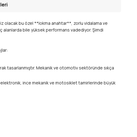
leri
niz olacak bu özel **lokma anahtar**, zorlu vidalama ve
üç alanlarda bile yüksek performans vadediyor. Şimdi
jlar:
larak tasarlanmıştır. Mekanik ve otomotiv sektöründe sıkça
e elektronik, ince mekanik ve motosiklet tamirlerinde büyük
 verimli şekilde iletir ve hem bağlantı elemanlarının hem
m Vanadyum (Cr-V) çelikten** imal edilmiştir. Bu malzeme,
maya karşı ek koruma sunar.