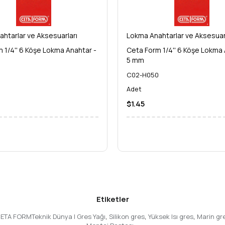
htarlar ve Aksesuarları
Lokma Anahtarlar ve Aksesuar
 1/4'' 6 Köşe Lokma Anahtar -
Ceta Form 1/4'' 6 Köşe Lokma 
 alet çantanızdaki eksikliği tamamlayın ve her türlü tamir işleminizde p
5 mm
5
C02-H050
Adet
$1.45
Etiketler
ıCETA FORMTeknik Dünya | Gres Yağı
,
Silikon gres
,
Yüksek Isı gres
,
Marin gr