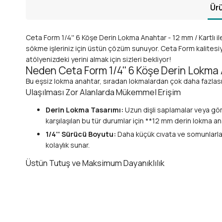
Ürü
Ceta Form 1/4'' 6 Köşe Derin Lokma Anahtar - 12 mm / Kartlı i
sökme işleriniz için üstün çözüm sunuyor. Ceta Form kalitesi
atölyenizdeki yerini almak için sizleri bekliyor!
Neden Ceta Form 1/4'' 6 Köşe Derin Lokma
Bu eşsiz lokma anahtar, sıradan lokmalardan çok daha fazlası
Ulaşılması Zor Alanlarda Mükemmel Erişim
Derin Lokma Tasarımı:
Uzun dişli saplamalar veya göm
karşılaşılan bu tür durumlar için **12 mm derin lokma a
1/4'' Sürücü Boyutu:
Daha küçük cıvata ve somunlarla 
kolaylık sunar.
Üstün Tutuş ve Maksimum Dayanıklılık
6 Köşe (Altıgen) Yapı:
Cıvata ve somunlara tam oturara
de lokmanın ömrünü uzatır. Yüksek tork gerektiren işlem
Yüksek Kaliteli Malzeme:
Ceta Form'un güvencesiyle ü
zorlu atölye koşullarına karşı olağanüstü dayanıklılık,