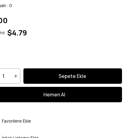
uan
:
0
00
$4.79
hil
Favorilere Ekle
İstek Listeme Ekle