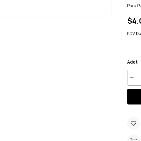
Para P
$4.
KDV Da
Adet