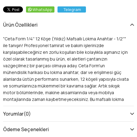
WhatsApp
Telegram
Ürün Özellikleri
"Ceta Form 1/4'' 12 Köşe (Yıldız) Mafsallı Lokma Anahtar - 1/2''"
ile tanışın! Profesyonel tamirat ve bakım işlerinizde
karşılaşabileceğiniz en zorlu koşulları bile kolaylıkla aşmanız için
özel olarak tasarlanmış bu ürün, el aletleri çantanızın
vazgeçilmez bir parçası olmaya aday. Ceta Form'un
mühendislik harikası bu lokma anahtar, dar ve erişilmesi güç
alanlarda üstün performans sunarken, 12 köşeli yapısıyla civata
ve somunlarınıza mükemmel bir kavrama sağlar. Artık sıkışık
motor bölümlerinde, makine aksamlarında veya mobilya
montajlarında zaman kaybetmeyeceksiniz. Bu mafsallı lokma
anahtar, işinize hız, hassasiyet ve dayanıklılık katmak için
tasarlandı.
Yorumlar
(0)
Neden Ceta Form 1/4'' 12 Köşe Mafsallı
Lokma Anahtar Tercih Etmelisiniz?
Ödeme Seçenekleri
Bu özel tasarım lokma anahtar, standart lokmaların ulaşamadığı