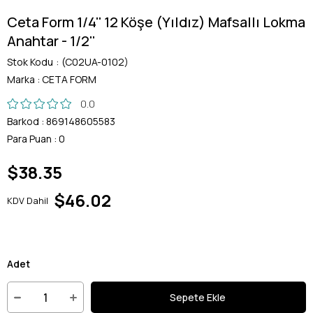
Ceta Form 1/4'' 12 Köşe (Yıldız) Mafsallı Lokma
Anahtar - 1/2''
Stok Kodu
(C02UA-0102)
Marka
:
CETA FORM
0.0
Barkod
:
869148605583
Para Puan
:
0
$38.35
$46.02
KDV Dahil
Adet