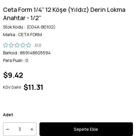
Ceta Form 1/4'' 12 Köşe (Yıldız) Derin Lokma
Anahtar - 1/2''
Stok Kodu
(C04A-B0102)
Marka
:
CETA FORM
0.0
Barkod
:
869148605594
Para Puan
:
0
$9.42
$11.31
KDV Dahil
Adet