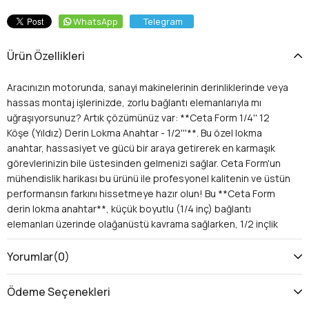
WhatsApp
Telegram
Ürün Özellikleri
Aracınızın motorunda, sanayi makinelerinin derinliklerinde veya
hassas montaj işlerinizde, zorlu bağlantı elemanlarıyla mı
uğraşıyorsunuz? Artık çözümünüz var: **Ceta Form 1/4'' 12
Köşe (Yıldız) Derin Lokma Anahtar - 1/2'''**. Bu özel lokma
anahtar, hassasiyet ve gücü bir araya getirerek en karmaşık
görevlerinizin bile üstesinden gelmenizi sağlar. Ceta Form'un
mühendislik harikası bu ürünü ile profesyonel kalitenin ve üstün
performansın farkını hissetmeye hazır olun! Bu **Ceta Form
derin lokma anahtar**, küçük boyutlu (1/4 inç) bağlantı
elemanları üzerinde olağanüstü kavrama sağlarken, 1/2 inçlik
güçlü sürücü boyutu sayesinde standart lokmalara kıyasla
daha yüksek tork uygulama kapasitesi sunar. Bu benzersiz
Yorumlar
(0)
kombinasyon, hem hassasiyet hem de mukavemet gerektiren
işlerde vazgeçilmez bir yardımcıdır.
Ödeme Seçenekleri
Üstün Performansın Sırrı: 12 Köşe (Yıldız) ve