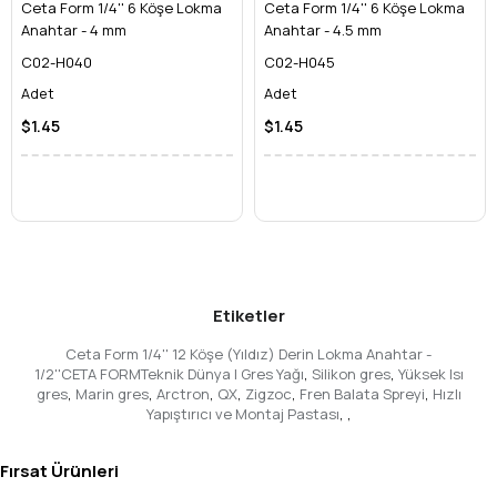
Kullanım Alanları: Nerede İhtiyaç Duyarsınız?
Ceta Form 1/4'' 6 Köşe Lokma
Ceta Form 1/4'' 6 Köşe Lokma
Bu Ceta Form derin lokma anahtarının geniş kullanım yelpazesi,
Anahtar - 4 mm
Anahtar - 4.5 mm
onu her profesyonel ve ciddi DIY ustasının alet kutusunun
C02-H040
C02-H045
vazgeçilmezi yapar:
Adet
Adet
Otomotiv Tamiri ve Bakımı:
Motor bloğundaki,
şanzımandaki veya şasideki derin yuvalı, küçük cıvataların
$1.45
$1.45
sökülmesi ve takılması için idealdir. Özellikle hassas
motor ayarlarında ve elektrik aksamı bağlantılarında kritik
rol oynar.
Makine Montaj ve Demontajı:
Karmaşık makinelerin
kurulumu, bakımı ve sökülmesi sırasında uzun saplamalı
veya dar alanlardaki bağlantı elemanlarına kolayca erişim
sağlar.
Etiketler
Endüstriyel Uygulamalar:
Üretim hatlarında, tesisat
işlerinde ve bakım-onarım operasyonlarında yüksek
Ceta Form 1/4'' 12 Köşe (Yıldız) Derin Lokma Anahtar -
performans ve dayanıklılık gerektiren durumlar için
1/2''CETA FORMTeknik Dünya | Gres Yağı
,
Silikon gres
,
Yüksek Isı
biçilmiş kaftandır.
gres
,
Marin gres
,
Arctron
,
QX
,
Zigzoc
,
Fren Balata Spreyi
,
Hızlı
Yapıştırıcı ve Montaj Pastası
,
,
Genel Montaj ve Tamirat İşleri:
Ağır sanayi'den evdeki
projelerinize kadar, küçük ve zorlu bağlantı elemanlarının
üstesinden gelmenize yardımcı olur.
Fırsat Ürünleri
Teknik Detaylar: Gücünü ve Kalitesini