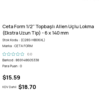
Ceta Form 1/2'' Topbaşlı Allen Uçlu Lokma
(Ekstra Uzun Tip) - 6 x 140 mm
Stok Kodu
(C28S-HB06XL)
Marka
:
CETA FORM
0.0
Barkod
:
869148605338
Para Puan
:
0
$15.59
$18.70
KDV Dahil