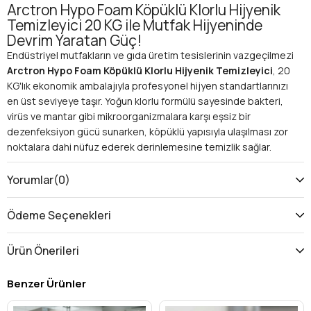
Arctron Hypo Foam Köpüklü Klorlu Hijyenik
Temizleyici 20 KG ile Mutfak Hijyeninde
Devrim Yaratan Güç!
Endüstriyel mutfakların ve gıda üretim tesislerinin vazgeçilmezi
Arctron Hypo Foam Köpüklü Klorlu Hijyenik Temizleyici
, 20
KG'lık ekonomik ambalajıyla profesyonel hijyen standartlarınızı
en üst seviyeye taşır. Yoğun klorlu formülü sayesinde bakteri,
virüs ve mantar gibi mikroorganizmalara karşı eşsiz bir
dezenfeksiyon gücü sunarken, köpüklü yapısıyla ulaşılması zor
noktalara dahi nüfuz ederek derinlemesine temizlik sağlar.
Gıda güvenliğinin kritik önem taşıdığı işletmelerde, HACCP
standartlarına uygun hijyen çözümü arayanlar için özel olarak
Yorumlar
(0)
geliştirilmiştir.
Neden Arctron Hypo Foam?
Ödeme Seçenekleri
Üstün Dezenfeksiyon:
Klorun güçlü hijyenik etkisiyle
mutfak yüzeylerinizde, ekipmanlarınızda ve zeminlerde
Ürün Önerileri
tam hijyen sağlar. Mikropları %99.9 oranında yok eder.
Yoğun Köpük Formülü:
Dikey ve yatay yüzeylerde uzun
Benzer Ürünler
süre tutunarak kir ve yağ kalıntılarının derinlemesine
çözülmesini kolaylaştırır. Protein, yağ ve nişasta bazlı ağır