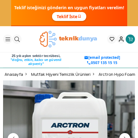
Teklif isteğinizi gönderin en uygun fiyatları verelim!
Teklif İste
25 yılı aşkın sektör tecrübesi,
[email protected]
"doğru, etkin, kalıcı ve güvenli
0507 135 15 15
alışveriş"
Anasayfa
Mutfak Hijyeni Temizlik Ürünleri