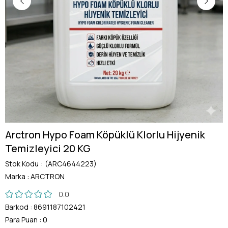
Arctron Hypo Foam Köpüklü Klorlu Hijyenik
Temizleyici 20 KG
Stok Kodu
(ARC4644223)
Marka
:
ARCTRON
0.0
Barkod
:
8691187102421
Para Puan
:
0