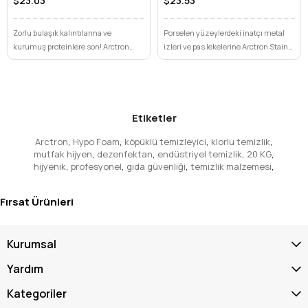
$23.03
$23.53
standartlarınızı zirveye taşımak ve kusursuz hijyene
ulaşmak için hemen şimdi sepetinize ekleyin! Orijinal ürün
Zorlu bulaşık kalıntılarına ve
Porselen yüzeylerdeki inatçı metal
ve hızlı teslimat avantajlarıyla bu profesyonel çözümü
kurumuş proteinlere son! Arctron
izleri ve pas lekelerine Arctron Stain-
kaçırmayın!
Pre-Wash 5 KG, profesyonel
Ex ile son verin. Güçlü formülüyle
mutfaklarda üstün temizlik ve hijyen
derinlemesine temizlik ve kusursuz
Ağırlık
20 kg
sunar.
parlaklık sağlayın.
Etiketler
Arctron
,
Hypo Foam
,
köpüklü temizleyici
,
klorlu temizlik
,
mutfak hijyen
,
dezenfektan
,
endüstriyel temizlik
,
20 KG
,
hijyenik
,
profesyonel
,
gıda güvenliği
,
temizlik malzemesi
,
Fırsat Ürünleri
Kurumsal
Yardım
Kategoriler