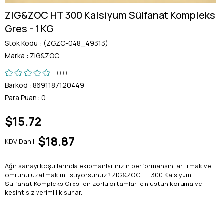
ZIG&ZOC HT 300 Kalsiyum Sülfanat Kompleks
Gres - 1 KG
Stok Kodu
(ZGZC-048_49313)
Marka
:
ZIG&ZOC
0.0
Barkod
:
8691187120449
Para Puan
:
0
$15.72
$18.87
KDV Dahil
Ağır sanayi koşullarında ekipmanlarınızın performansını artırmak ve
ömrünü uzatmak mı istiyorsunuz? ZIG&ZOC HT 300 Kalsiyum
Sülfanat Kompleks Gres, en zorlu ortamlar için üstün koruma ve
kesintisiz verimlilik sunar.