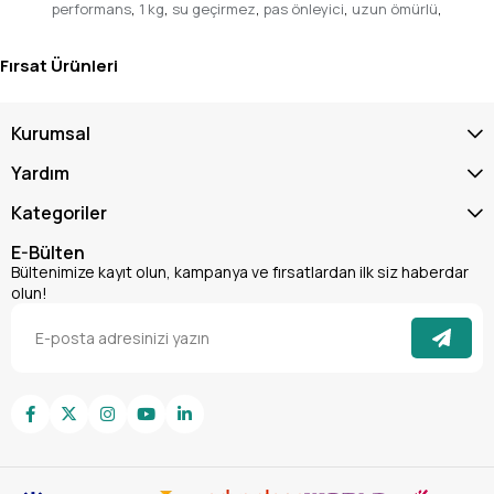
sürekliliğinizi artırın!
performans
,
1 kg
,
su geçirmez
,
pas önleyici
,
uzun ömürlü
,
Ağırlık
1 kg
Fırsat Ürünleri
Kurumsal
Yardım
Kategoriler
E-Bülten
Bültenimize kayıt olun, kampanya ve fırsatlardan ilk siz haberdar
olun!