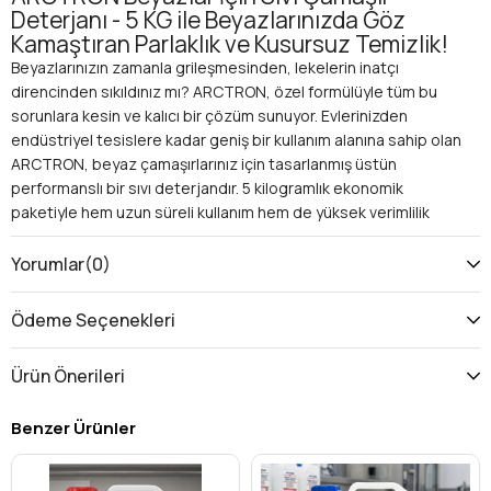
Deterjanı - 5 KG ile Beyazlarınızda Göz
Kamaştıran Parlaklık ve Kusursuz Temizlik!
Beyazlarınızın zamanla grileşmesinden, lekelerin inatçı
direncinden sıkıldınız mı? ARCTRON, özel formülüyle tüm bu
sorunlara kesin ve kalıcı bir çözüm sunuyor. Evlerinizden
endüstriyel tesislere kadar geniş bir kullanım alanına sahip olan
ARCTRON, beyaz çamaşırlarınız için tasarlanmış üstün
performanslı bir sıvı deterjandır. 5 kilogramlık ekonomik
paketiyle hem uzun süreli kullanım hem de yüksek verimlilik
vaat eder. Beyazlarınızın ilk günkü parlaklığını korumak ve her
yıkamada hijyenin zirvesine ulaşmak artık çok kolay.
Yorumlar
(0)
Neden ARCTRON Beyazlar İçin Sıvı Çamaşır Deterjanı?
Üstün Leke Çıkarma Gücü:
Kahve, çay, yağ, çimen gibi
Ödeme Seçenekleri
en zorlu lekelerde bile derinlemesine etki gösterir ve
çamaşırlarınızı tertemiz yapar. Özel enzim kompleksi
Ürün Önerileri
sayesinde, inatçı kirleri kökünden söker.
Beyazlarda Maksimum Parlaklık:
Optik ağartıcılar ve
Benzer Ürünler
parlaklık artırıcı ajanlar içeren özel formülü, beyazların
grileşmesini engeller, canlı ve göz alıcı bir parlaklık sağlar.
Her yıkamada çamaşırlarınız yenilenmiş gibi görünür.