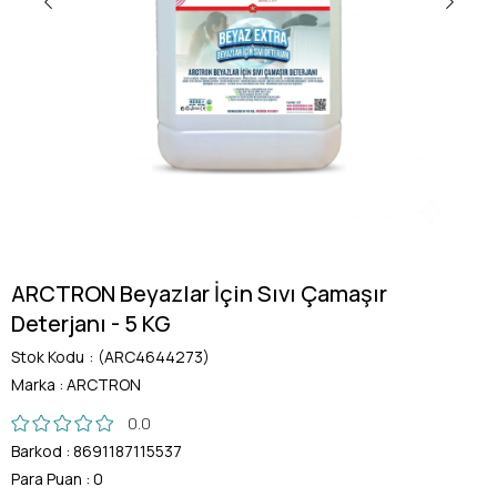
ARCTRON Beyazlar İçin Sıvı Çamaşır
Deterjanı - 5 KG
Stok Kodu
(ARC4644273)
Marka
:
ARCTRON
0.0
Barkod
:
8691187115537
Para Puan
:
0