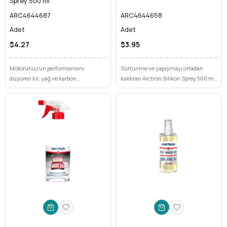
Sprey 500 ml
ARC4644687
ARC4644658
Adet
Adet
$4.27
$3.95
Motorunuzun performansını
Sürtünme ve yapışmayı ortadan
düşüren kir, yağ ve karbon
kaldıran Arctron Silikon Sprey 500 ml,
birikintilerinden Arctron Motor
yüzeylerinizi neme ve aşınmaya
Temizleme Sprey ile kurtulun. Hızlı
karşı üstün bir korumayla kaplar.
ve etkili çözümüyle motorunuzun
Uzun ömürlü ve yüksek performanslı
ömrünü uzatın, gücünü geri kazanın.
bir bakım çözümü arayanlar için
idealdir.