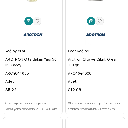
Yağlayıcılar
Gres yağları
ARCTRON Olta Bakım Yağı 50
Arctron Olta ve Çıkrık Gresi
ML Sprey
100 gr
ARC4644605
ARC4644606
Adet
Adet
$5.22
$12.06
Olta ekipmanlarınızda pas ve
Olta ve çıkrıklarınızın performansını
korozyona son verin, ARCTRON Olta
artırmak ve ömrünü uzatmak mı
Bakım Yağı ile maksimum
istiyorsunuz? Arctron Olta ve Çıkrık
performans ve uzun ömür sağlayın.
Gresi ile paslanmaya ve aşınmaya
Makara ve tüm hassas parçalarınız
karşı üstün koruma sağlayın.