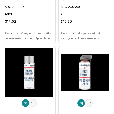
ARC 200497
ARC 200498
Adet
Adet
$14.52
$15.25
Paslanmaz yüzeylerinizdeki matlık
Paslanmaz çelik yüzeylerinizi
ve lekelere Arctron Inox Sprey ile veda
korozyondan korurken estetik
edin. Üstün formülü sayesinde hem
görünümünü mü kaybetmek
koruyun hem de ilk günkü
istemiyorsunuz? Arctron Inox Sprey
parlaklığına kavuşturun.
Koyu 400 ml ile yüzeylerinizde kalıcı
parlaklık ve üstün koruma sağlayın.