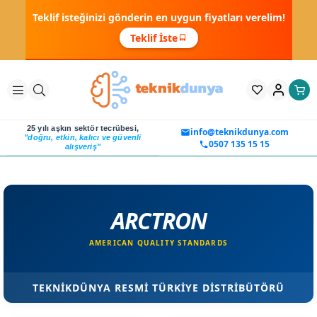
Teklif isteğinizi gönderin en uygun fiyatları verelim!
Teklif İste
25 yılı aşkın sektör tecrübesi,
info@teknikdunya.com
"doğru, etkin, kalıcı ve güvenli
0507 135 15 15
alışveriş"
ARCTRON
AMERICAN QUALITY STANDARDS
TEKNİKDÜNYA RESMİ TÜRKİYE DİSTRİBÜTÖRÜ