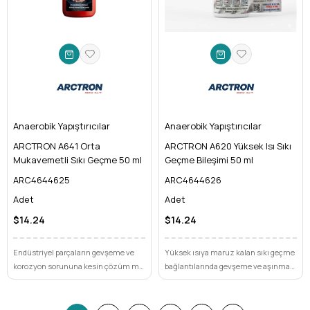
Anaerobik Yapıştırıcılar
Anaerobik Yapıştırıcılar
ARCTRON A641 Orta
ARCTRON A620 Yüksek Isı Sıkı
Mukavemetli Sıkı Geçme 50 ml
Geçme Bileşimi 50 ml
ARC4644625
ARC4644626
Adet
Adet
$14.24
$14.24
Endüstriyel parçaların gevşeme ve
Yüksek ısıya maruz kalan sıkı geçme
korozyon sorununa kesin çözüm mü
bağlantılarında gevşeme ve aşınma
arıyorsunuz? ARCTRON A641, orta
sorunu mu yaşıyorsunuz? ARCTRON
mukavemetli yapısıyla güvenli ve
A620, silindirik parçalarınız için eşsiz
sızdırmaz birleşimler sunar.
dayanıklılık ve korozyon koruması