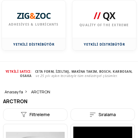
//
QX
ZIG
&
ZOC
ADHESIVES & LUBRICANTS
QUALITY OF THE EXTREME
YETKİLİ DİSTRİBÜTÖR
YETKİLİ DİSTRİBÜTÖR
YETKİLİ SATICI:
CETA FORM, İZELTAŞ, MAKİNA TAKIM, BOSCH, KARBOSAN,
OSAKA
ve 25 yılı aşkın tecrübeyle tüm endüstriyel çözümler.
Anasayfa
ARCTRON
ARCTRON
Filtreleme
Sıralama