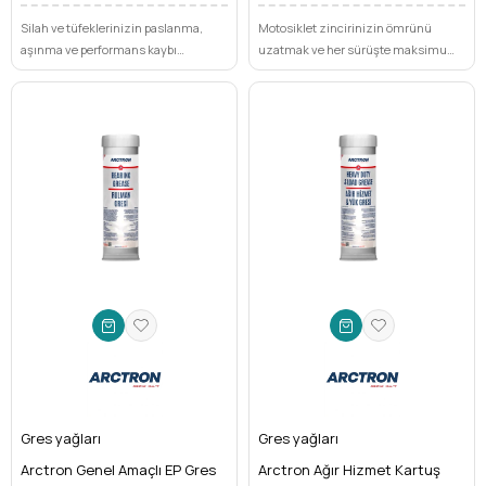
Silah ve tüfeklerinizin paslanma,
Motosiklet zincirinizin ömrünü
aşınma ve performans kaybı
uzatmak ve her sürüşte maksimum
sorununa son! ARCTRON Bakım Yağı
performansı deneyimlemek mi
ile uzun ömürlü koruma ve
istiyorsunuz? ARCTRON Motosiklet
maksimum atış hassasiyeti
Zincir Yağı 50 ml Sprey, üstün
sağlayın.
koruma ve pürüzsüz akıcılık sunar.
Gres yağları
Gres yağları
Arctron Genel Amaçlı EP Gres
Arctron Ağır Hizmet Kartuş