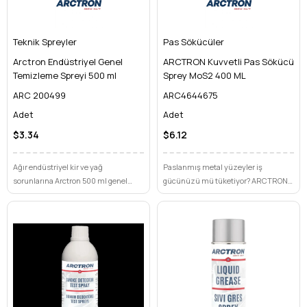
Teknik Spreyler
Pas Sökücüler
Arctron Endüstriyel Genel
ARCTRON Kuvvetli Pas Sökücü
Temizleme Spreyi 500 ml
Sprey MoS2 400 ML
ARC 200499
ARC4644675
Adet
Adet
$3.34
$6.12
Ağır endüstriyel kir ve yağ
Paslanmış metal yüzeyler iş
sorunlarına Arctron 500 ml genel
gücünüzü mü tüketiyor? ARCTRON
temizleme spreyi ile kesin çözüm
Kuvvetli Pas Sökücü Sprey MoS2 400
bulun. Makine ve ekipmanlarınızda
ML ile en inatçı pasları bile kolayca
derinlemesine temizlik ve uzun
sökün ve yüzeylerinizi koruyun.
ömürlü koruma sağlayın.