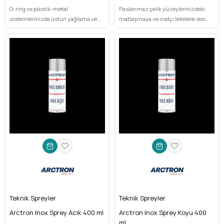
O-ring ve plastik-metal
Paslanmaz çelik yüzeylerinizdeki
sistemlerinizde üstün yağlama ve
matlaşmaya ve inatçı lekelere son
koruma mı arıyorsunuz? Arctron
verin! Arctron Paslanmaz Bakım
Silikon Gres, şeffaf yapısıyla aşınmayı
Spreyi ile anında kusursuz parlaklık
azaltır, parçaların ömrünü uzatır ve
ve uzun süreli koruma sağlayın.
maksimum performans sağlar.
Teknik Spreyler
Teknik Spreyler
Arctron Inox Sprey Acik 400 ml
Arctron Inox Sprey Koyu 400
ml