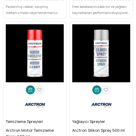
Paslanmış vidalar, sıkışmış
Fren balatalarınızdaki kir ve yağdan
mekanizmalar veya neme maruz
kaynaklanan performans düşüşüne
kalan yüzeyler mi sorun yaratıyor?
son verin. Arctron Fren Balata
Arctron ARC 69, yedi güçlü
Temizleme Spreyi ile anında temizlik
fonksiyonuyla tüm bu zorluklara
ve güvenli sürüşe kavuşun.
anında ve kalıcı çözüm sunar.
Temizleme Spreyleri
Yağlayıcı Spreyler
Arctron Motor Temizleme
Arctron Silikon Sprey 500 ml