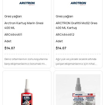
Gres yağları
Gres yağları
Arctron Kartuş Marin Gresi
ARCTRON Grafitli MoS2 Gres
400 ML
400 ML Kartuş
ARC4644611
ARC4644612
Adet
Adet
$14.07
$14.07
Deniz ortamlarının zorlu koşullarına
Ağır yük ve yüksek sıcaklık altında
karşı ekipmanlarınızı korumak mı
çalışan ekipmanlarınız için nihai
istiyorsunuz? Arctron Kartuş Marin
çözüm. ARCTRON Grafitli MoS2 Gres
Gresi ile korozyona ve aşınmaya son
ile aşınmayı durdurun, performansı
verin, uzun ömürlü performansın
zirveye taşıyın.
keyfini çıkarın.