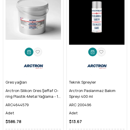
Gres yağları
Teknik Spreyler
Arctron Silikon Gres Şeffaf O-
Arctron Paslanmaz Bakım
ring Plastik-Metal Yağlama - 14
Spreyi 400 ml
KG
ARC4644579
ARC 200496
Adet
Adet
$586.78
$13.67