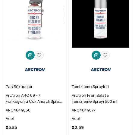
güvenliğinizi kolayca sağlayın.
korumasıyla tüm endüstriyel
beklentilerinizi karşılar.
Pas Sökücüler
Temizleme Spreyleri
Arctron ARC 69 - 7
Arctron Fren Balata
Fonksiyonlu Cok Amaclı Sprey
Temizleme Spreyi 500 ml
500 ml
ARC4644660
ARC4644677
Adet
Adet
$5.85
$2.69