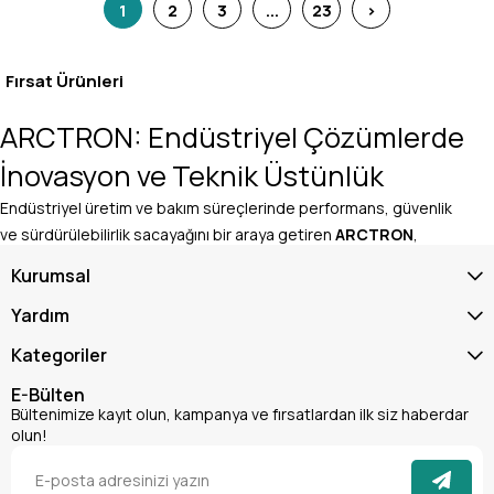
1
2
3
...
23
>
sunar.
Fırsat Ürünleri
ARCTRON: Endüstriyel Çözümlerde
İnovasyon ve Teknik Üstünlük
Endüstriyel üretim ve bakım süreçlerinde performans, güvenlik
ve sürdürülebilirlik sacayağını bir araya getiren
ARCTRON
,
modern mühendislik çözümleriyle sektördeki yerini
Kurumsal
sağlamlaştırmaktadır. Teknik Dünya güvencesiyle sunulan
ARCTRON ürün gamı, ABD’nin ileri düzey kimya teknolojisini
Yardım
Türkiye’nin üretim gücüyle birleştirerek; ağır sanayiden
Kategoriler
otomotive, HVAC sistemlerinden kurumsal hijyene kadar geniş bir
yelpazede yüksek standartlar sunar.
E-Bülten
Bültenimize kayıt olun, kampanya ve fırsatlardan ilk siz haberdar
ARCTRON Markasının Temel Odak Noktaları
olun!
ARCTRON, sadece bir ürün tedarikçisi değil, aynı zamanda
operasyonel verimliliği artıran bir çözüm ortağıdır. Markanın ürün