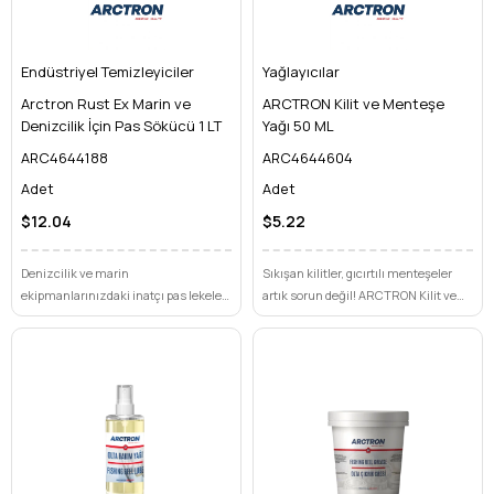
Endüstriyel Temizleyiciler
Yağlayıcılar
Arctron Rust Ex Marin ve
ARCTRON Kilit ve Menteşe
Denizcilik İçin Pas Sökücü 1 LT
Yağı 50 ML
ARC4644188
ARC4644604
Adet
Adet
$12.04
$5.22
Denizcilik ve marin
Sıkışan kilitler, gıcırtılı menteşeler
ekipmanlarınızdaki inatçı pas lekeleri
artık sorun değil! ARCTRON Kilit ve
artık sorun değil! Arctron Rust Ex
Menteşe Yağı 50 ML ile tüm
Marin ile korozyona kesin çözüm
mekanizmalarınızda anında akıcı ve
bulun, uzun ömürlü korumayı
sessiz performansı deneyimleyin.
deneyimleyin.