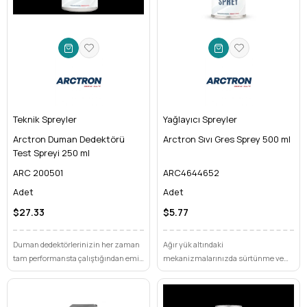
Teknik Spreyler
Yağlayıcı Spreyler
Arctron Duman Dedektörü
Arctron Sıvı Gres Sprey 500 ml
Test Spreyi 250 ml
ARC 200501
ARC4644652
Adet
Adet
$27.33
$5.77
Duman dedektörlerinizin her zaman
Ağır yük altındaki
tam performansta çalıştığından emin
mekanizmalarınızda sürtünme ve
olmak için Arctron Test Spreyi ideal
aşınmayı kalıcı olarak engellemek mi
çözüm. Hızlı, güvenilir ve kalıntı
istiyorsunuz? Arctron Sıvı Gres Sprey,
bırakmayan formülüyle yangın
yüksek performansı ve uzun ömürlü