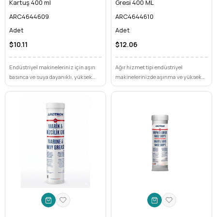
Kartuş 400 ml
Gresi 400 ML
ARC4644609
ARC4644610
Adet
Adet
$10.11
$12.06
Endüstriyel makineleriniz için aşırı
Ağır hizmet tipi endüstriyel
basınca ve suya dayanıklı, yüksek
makinelerinizde aşınma ve yüksek
performanslı bir çözüm mü
sıcaklık sorunlarına kalıcı çözüm mü
arıyorsunuz? Arctron Genel Amaçlı
arıyorsunuz? Arctron Ağır Hizmet
EP Gres Kartuş 400 ml ile
Kartuş Gresi 400 ML ile
ekipmanlarınızın ömrünü uzatın,
ekipmanlarınızın ömrünü uzatın,
arızaları minimuma indirin.
maksimum verimliliğe ulaşın.